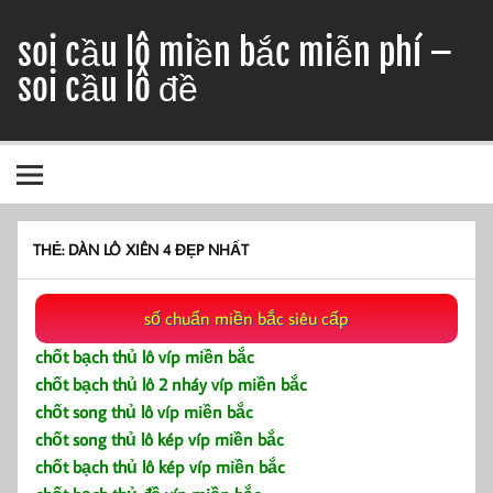
Skip
to
soi cầu lô miền bắc miễn phí –
content
soi cầu lô đề
soi cầu lô miền bắc miễn phí – soi cầu lô đề
THẺ:
DÀN LÔ XIÊN 4 ĐẸP NHẤT
số chuẩn miền bắc siêu cấp
chốt bạch thủ lô víp miền bắc
chốt bạch thủ lô 2 nháy víp miền bắc
chốt song thủ lô víp miền bắc
chốt song thủ lô kép víp miền bắc
chốt bạch thủ lô kép víp miền bắc