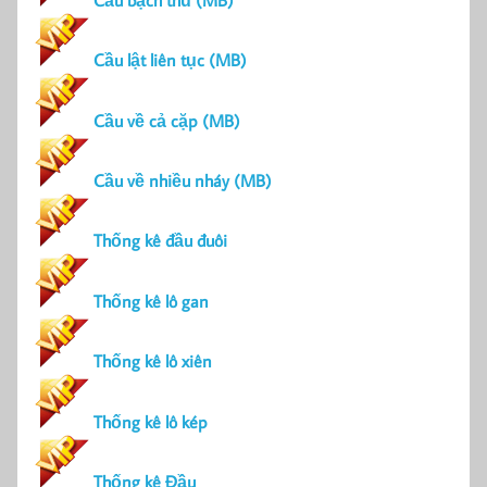
Cầu lật liên tục (MB)
Cầu về cả cặp (MB)
Cầu về nhiều nháy (MB)
Thống kê đầu đuôi
Thống kê lô gan
Thống kê lô xiên
Thống kê lô kép
Thống kê Đầu