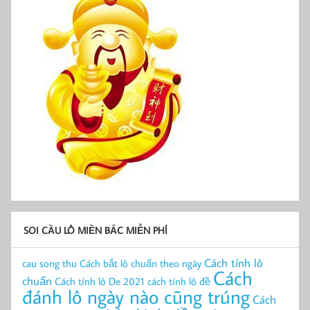
SOI CẦU LÔ MIỀN BẮC MIỄN PHÍ
Cách tính lô
cau song thu
Cách bắt lô chuẩn theo ngày
Cách
chuẩn
Cách tính lô De 2021
cách tính lô đề
đánh lô ngày nào cũng trúng
Cách