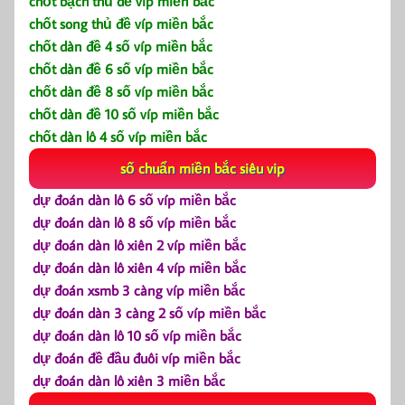
chốt bạch thủ đề víp miền bắc
chốt song thủ đề víp miền bắc
chốt dàn đề 4 số víp miền bắc
chốt dàn đề 6 số víp miền bắc
chốt dàn đề 8 số víp miền bắc
chốt dàn đề 10 số víp miền bắc
chốt dàn lô 4 số víp miền bắc
số chuẩn miền bắc siêu vip
dự đoán dàn lô 6 số víp miền bắc
dự đoán dàn lô 8 số víp miền bắc
dự đoán dàn lô xiên 2 víp miền bắc
dự đoán dàn lô xiên 4 víp miền bắc
dự đoán xsmb 3 càng víp miền bắc
dự đoán dàn 3 càng 2 số víp miền bắc
dự đoán dàn lô 10 số víp miền bắc
dự đoán đề đầu đuôi víp miền bắc
dự đoán dàn lô xiên 3 miền bắc