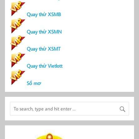
Quay thử XSMB
Quay thử XSMN
Quay thử XSMT
Quay thử Vietlott
Sổ mơ