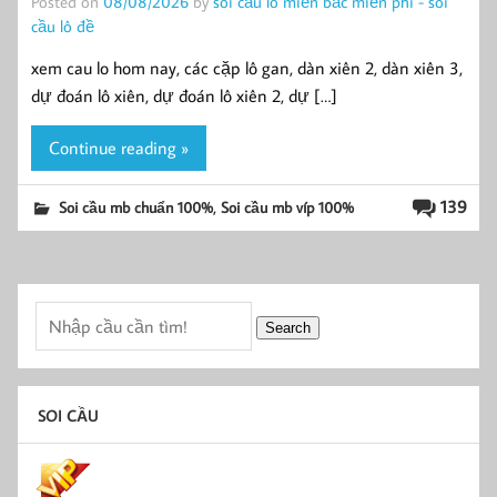
Posted on
08/08/2026
by
soi cầu lô miền bắc miễn phí - soi
cầu lô đề
xem cau lo hom nay, các cặp lô gan, dàn xiên 2, dàn xiên 3,
dự đoán lô xiên, dự đoán lô xiên 2, dự […]
Continue reading »
,
139
Soi cầu mb chuẩn 100%
Soi cầu mb víp 100%
Search
SOI CẦU