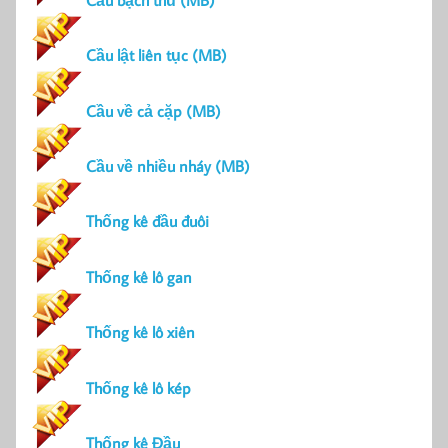
Cầu lật liên tục (MB)
Cầu về cả cặp (MB)
Cầu về nhiều nháy (MB)
Thống kê đầu đuôi
Thống kê lô gan
Thống kê lô xiên
Thống kê lô kép
Thống kê Đầu