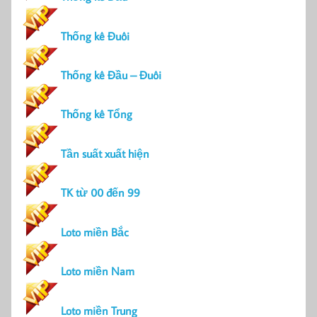
Thống kê Đuôi
Thống kê Đầu – Đuôi
Thống kê Tổng
Tần suất xuất hiện
TK từ 00 đến 99
Loto miền Bắc
Loto miền Nam
Loto miền Trung