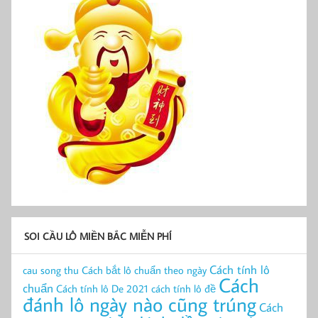
SOI CẦU LÔ MIỀN BẮC MIỄN PHÍ
Cách tính lô
cau song thu
Cách bắt lô chuẩn theo ngày
Cách
chuẩn
Cách tính lô De 2021
cách tính lô đề
đánh lô ngày nào cũng trúng
Cách