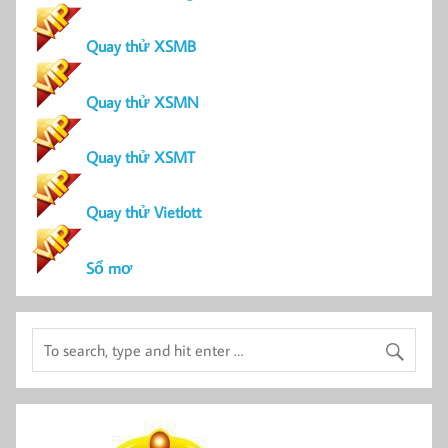
Quay thử XSMB
Quay thử XSMN
Quay thử XSMT
Quay thử Vietlott
Sổ mơ