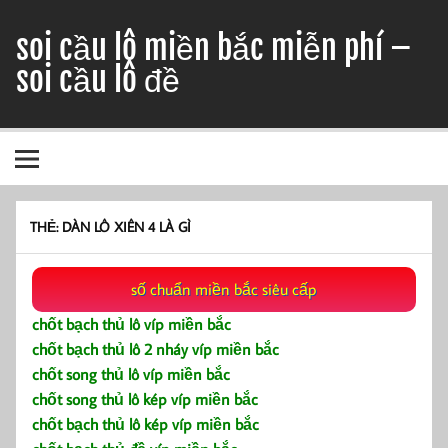
Skip
to
soi cầu lô miền bắc miễn phí –
content
soi cầu lô đề
soi cầu lô miền bắc miễn phí – soi cầu lô đề
THẺ:
DÀN LÔ XIÊN 4 LÀ GÌ
số chuẩn miền bắc siêu cấp
chốt bạch thủ lô víp miền bắc
chốt bạch thủ lô 2 nháy víp miền bắc
chốt song thủ lô víp miền bắc
chốt song thủ lô kép víp miền bắc
chốt bạch thủ lô kép víp miền bắc