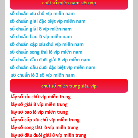
chốt số miền nam siêu víp
số chuẩn xíu chủ víp miền nam
số chuẩn giải đặc biệt víp miền nam
số chuẩn giải 8 víp miền nam
số chuẩn bao lô víp miền nam
số chuẩn cặp xíu chủ víp miền nam
số chuẩn song thủ lô víp miền nam
số chuẩn đầu đuôi giải 8 víp miền nam
số chuẩn đầu đuôi đặc biệt víp miền nam
số chuẩn lô 3 số víp miền nam
chốt số miền trung siêu vip
lấy số xỉu chủ víp miền trung
lấy số giải 8 víp miền trung
lấy số bao lô víp miền trung
lấy số cặp xíu chủ víp miền trung
lấy số song thủ lô víp miền trung
lấy số đầu đuôi giải 8 víp miền trung