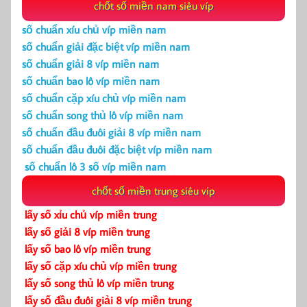
chốt số miền nam siêu víp
số chuẩn xíu chủ víp miền nam
số chuẩn giải đặc biệt víp miền nam
số chuẩn giải 8 víp miền nam
số chuẩn bao lô víp miền nam
số chuẩn cặp xíu chủ víp miền nam
số chuẩn song thủ lô víp miền nam
số chuẩn đầu đuôi giải 8 víp miền nam
số chuẩn đầu đuôi đặc biệt víp miền nam
số chuẩn lô 3 số víp miền nam
chốt số miền trung siêu vip
lấy số xỉu chủ víp miền trung
lấy số giải 8 víp miền trung
lấy số bao lô víp miền trung
lấy số cặp xíu chủ víp miền trung
lấy số song thủ lô víp miền trung
lấy số đầu đuôi giải 8 víp miền trung