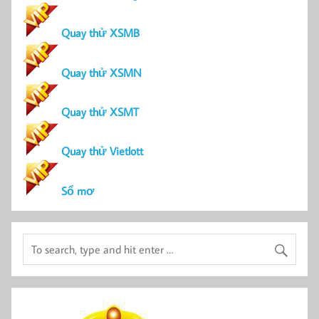
Quay thử XSMB
Quay thử XSMN
Quay thử XSMT
Quay thử Vietlott
Sổ mơ