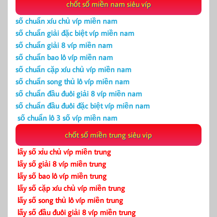
chốt số miền nam siêu víp
số chuẩn xíu chủ víp miền nam
số chuẩn giải đặc biệt víp miền nam
số chuẩn giải 8 víp miền nam
số chuẩn bao lô víp miền nam
số chuẩn cặp xíu chủ víp miền nam
số chuẩn song thủ lô víp miền nam
số chuẩn đầu đuôi giải 8 víp miền nam
số chuẩn đầu đuôi đặc biệt víp miền nam
số chuẩn lô 3 số víp miền nam
chốt số miền trung siêu vip
lấy số xỉu chủ víp miền trung
lấy số giải 8 víp miền trung
lấy số bao lô víp miền trung
lấy số cặp xíu chủ víp miền trung
lấy số song thủ lô víp miền trung
lấy số đầu đuôi giải 8 víp miền trung