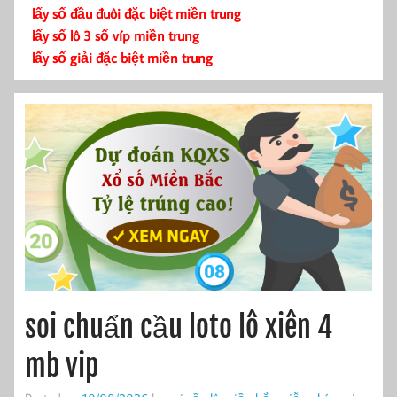
lấy số đầu đuôi đặc biệt miền trung
lấy số lô 3 số víp miền trung
lấy số giải đặc biệt miền trung
soi chuẩn cầu loto lô xiên 4
mb vip