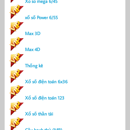
Xo so mega 6/45
xổ số Power 6/55
Max 3D
Max 4D
Thống kê
Xổ số điện toán 6x36
Xổ số điện toán 123
Xổ số thần tài
Cầu bạch thủ (MB)