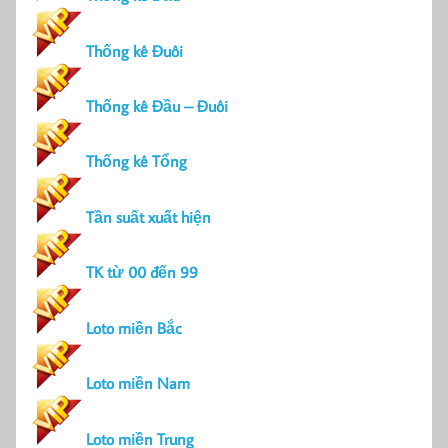
Thống kê Đuôi
Thống kê Đầu – Đuôi
Thống kê Tổng
Tần suất xuất hiện
TK từ 00 đến 99
Loto miền Bắc
Loto miền Nam
Loto miền Trung