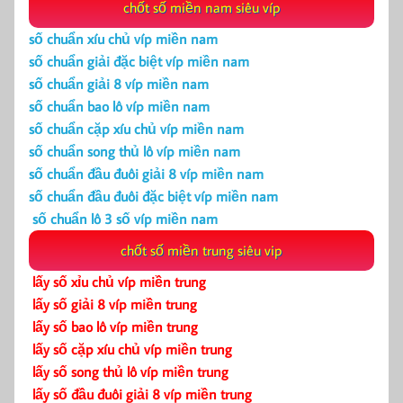
chốt số miền nam siêu víp
số chuẩn xíu chủ víp miền nam
số chuẩn giải đặc biệt víp miền nam
số chuẩn giải 8 víp miền nam
số chuẩn bao lô víp miền nam
số chuẩn cặp xíu chủ víp miền nam
số chuẩn song thủ lô víp miền nam
số chuẩn đầu đuôi giải 8 víp miền nam
số chuẩn đầu đuôi đặc biệt víp miền nam
số chuẩn lô 3 số víp miền nam
chốt số miền trung siêu vip
lấy số xỉu chủ víp miền trung
lấy số giải 8 víp miền trung
lấy số bao lô víp miền trung
lấy số cặp xíu chủ víp miền trung
lấy số song thủ lô víp miền trung
lấy số đầu đuôi giải 8 víp miền trung