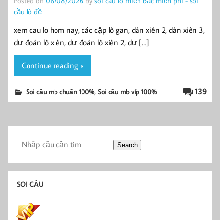
Posted on
08/08/2026
by
soi cầu lô miền bắc miễn phí - soi
cầu lô đề
xem cau lo hom nay, các cặp lô gan, dàn xiên 2, dàn xiên 3,
dự đoán lô xiên, dự đoán lô xiên 2, dự […]
Continue reading »
,
139
Soi cầu mb chuẩn 100%
Soi cầu mb víp 100%
Search
SOI CẦU