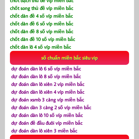
chốt bạch thủ đề víp miền bắc
chốt song thủ đề víp miền bắc
chốt dàn đề 4 số víp miền bắc
chốt dàn đề 6 số víp miền bắc
chốt dàn đề 8 số víp miền bắc
chốt dàn đề 10 số víp miền bắc
chốt dàn lô 4 số víp miền bắc
số chuẩn miền bắc siêu vip
dự đoán dàn lô 6 số víp miền bắc
dự đoán dàn lô 8 số víp miền bắc
dự đoán dàn lô xiên 2 víp miền bắc
dự đoán dàn lô xiên 4 víp miền bắc
dự đoán xsmb 3 càng víp miền bắc
dự đoán dàn 3 càng 2 số víp miền bắc
dự đoán dàn lô 10 số víp miền bắc
dự đoán đề đầu đuôi víp miền bắc
dự đoán dàn lô xiên 3 miền bắc