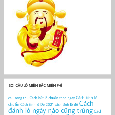
SOI CẦU LÔ MIỀN BẮC MIỄN PHÍ
Cách tính lô
cau song thu
Cách bắt lô chuẩn theo ngày
Cách
chuẩn
Cách tính lô De 2021
cách tính lô đề
đánh lô ngày nào cũng trúng
Cách