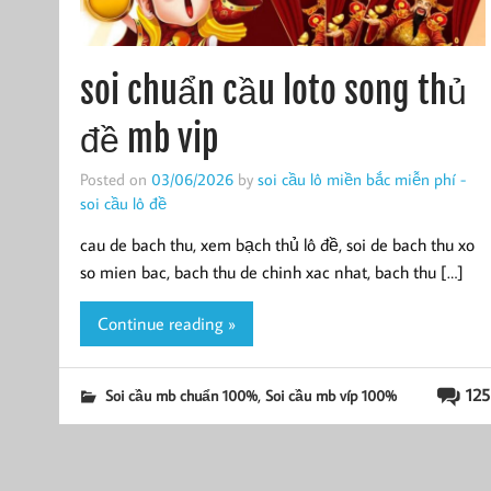
soi chuẩn cầu loto song thủ
đề mb vip
Posted on
03/06/2026
by
soi cầu lô miền bắc miễn phí -
soi cầu lô đề
cau de bach thu, xem bạch thủ lô đề, soi de bach thu xo
so mien bac, bach thu de chinh xac nhat, bach thu […]
Continue reading »
,
125
Soi cầu mb chuẩn 100%
Soi cầu mb víp 100%