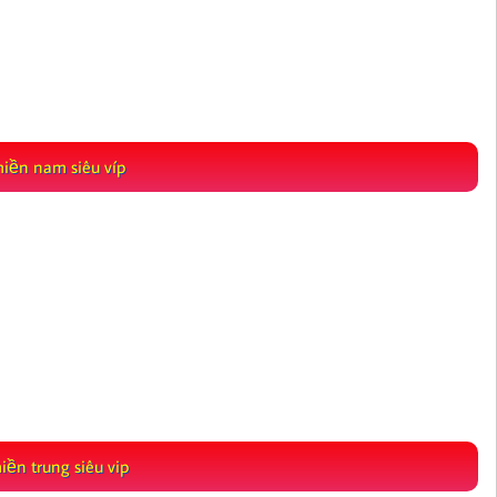
miền nam siêu víp
iền trung siêu vip