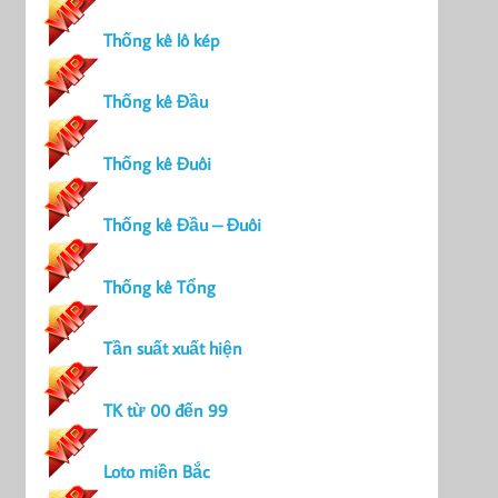
Thống kê lô kép
Thống kê Đầu
Thống kê Đuôi
Thống kê Đầu – Đuôi
Thống kê Tổng
Tần suất xuất hiện
TK từ 00 đến 99
Loto miền Bắc