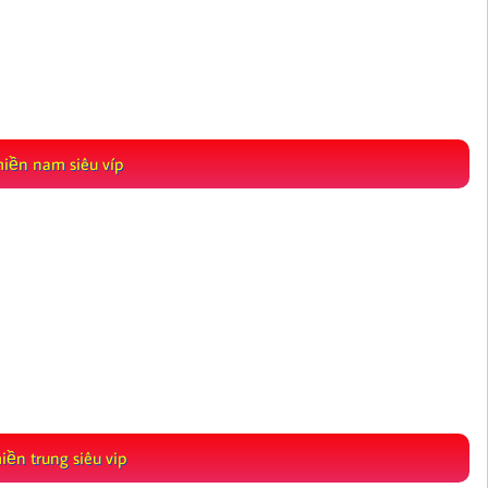
miền nam siêu víp
iền trung siêu vip