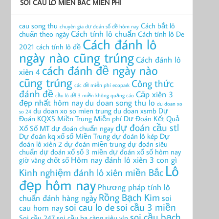
SOI CẦU LÔ MIỀN BẮC MIỄN PHÍ
cau song thu
Cách bắt lô
chuyên gia dự đoán số đề hôm nay
Cách tính lô chuẩn
chuẩn theo ngày
Cách tính lô De
Cách đánh lô
2021
cách tính lô đề
ngày nào cũng trúng
Cách đánh lô
cách đánh đề ngày nào
xiên 4
cũng trúng
Công thức
các đề miễn phí ecopark
đánh đề
Cặp xiên 3
cầu lô đề 3 miền không quảng cáo
đẹp nhất hôm nay
du doan song thu lo
du doan xo
du doan xo so mien trung
du doan xsmb
Dự
so 24
Đoán KQXS Miền Trung Miễn phí
Dự Đoán Kết Quả
dự đoán cầu stl
Xổ Số MT
dự đoán chuẩn ngay
Dự đoán kq xổ số Miền Trung
dự đoán lô kép
Dự
đoán lô xiên 2
dự đoán miền trung
dự đoán siêu
chuẩn
dự đoán xổ số 3 miền
dự đoán xổ số hôm nay
Hôm nay đánh lô xiên 3 con gì
giờ vàng chốt số
Lô
Kinh nghiệm đánh lô xiên miền Bắc
đẹp hôm nay
Phương pháp tính lô
Rồng Bạch Kim
chuẩn đánh hàng ngày
soi
soi cau lo de
soi cầu 3 miền
cau hom nay
soi cầu bạch
Soi cầu 247
soi cầu ba càng siêu víp