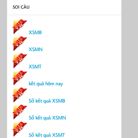
SOI CẦU
XSMB
XSMN
XSMT
kết quả hôm nay
Sổ kết quả XSMB
Sổ kết quả XSMN
Sổ kết quả XSMT