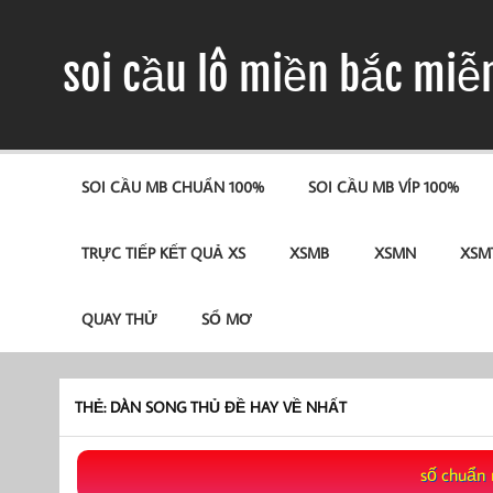
Skip
to
content
soi cầu lô miền bắc miễn
soi cầu lô miền bắc miễn phí – soi cầu lô đề
SOI CẦU MB CHUẨN 100%
SOI CẦU MB VÍP 100%
TRỰC TIẾP KẾT QUẢ XS
XSMB
XSMN
XSM
QUAY THỬ
SỔ MƠ
THẺ:
DÀN SONG THỦ ĐỀ HAY VỀ NHẤT
số chuẩn 