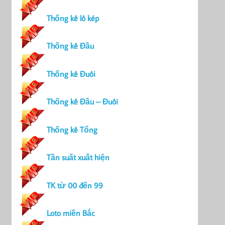
Thống kê lô kép
Thống kê Đầu
Thống kê Đuôi
Thống kê Đầu – Đuôi
Thống kê Tổng
Tần suất xuất hiện
TK từ 00 đến 99
Loto miền Bắc