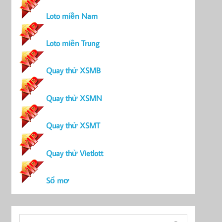
Loto miền Nam
Loto miền Trung
Quay thử XSMB
Quay thử XSMN
Quay thử XSMT
Quay thử Vietlott
Sổ mơ