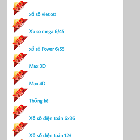
xổ số vietlott
Xo so mega 6/45
xổ số Power 6/55
Max 3D
Max 4D
Thống kê
Xổ số điện toán 6x36
Xổ số điện toán 123