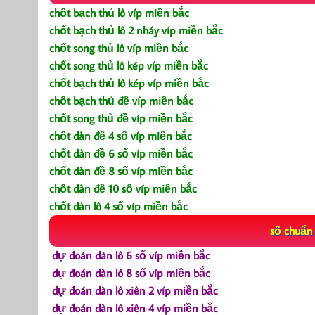
chốt bạch thủ lô víp miền bắc
chốt bạch thủ lô 2 nháy víp miền bắc
chốt song thủ lô víp miền bắc
chốt song thủ lô kép víp miền bắc
chốt bạch thủ lô kép víp miền bắc
chốt bạch thủ đề víp miền bắc
chốt song thủ đề víp miền bắc
chốt dàn đề 4 số víp miền bắc
chốt dàn đề 6 số víp miền bắc
chốt dàn đề 8 số víp miền bắc
chốt dàn đề 10 số víp miền bắc
chốt dàn lô 4 số víp miền bắc
số chuẩn 
dự đoán dàn lô 6 số víp miền bắc
dự đoán dàn lô 8 số víp miền bắc
dự đoán dàn lô xiên 2 víp miền bắc
dự đoán dàn lô xiên 4 víp miền bắc