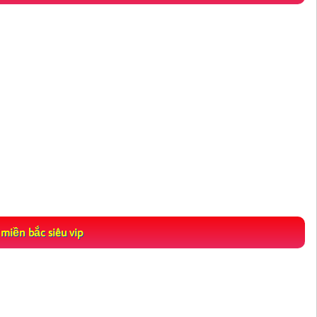
miền bắc siêu vip