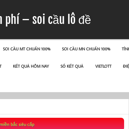
 phí – soi cầu lô đề
SOI CẦU MT CHUẨN 100%
SOI CẦU MN CHUẨN 100%
TÍN
T
KẾT QUẢ HÔM NAY
SỔ KẾT QUẢ
VIETLOTT
ĐI
miền bắc siêu cấp