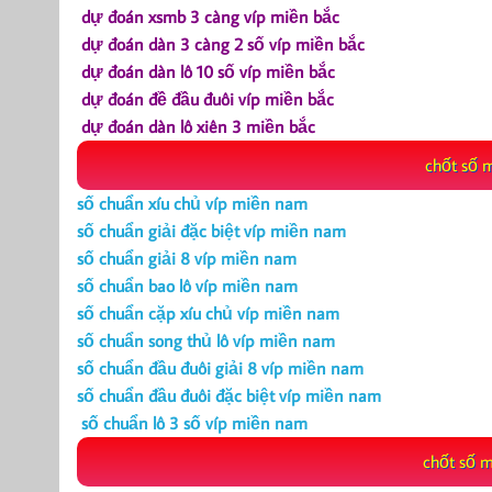
dự đoán xsmb 3 càng víp miền bắc
dự đoán dàn 3 càng 2 số víp miền bắc
dự đoán dàn lô 10 số víp miền bắc
dự đoán đề đầu đuôi víp miền bắc
dự đoán dàn lô xiên 3 miền bắc
chốt số 
số chuẩn xíu chủ víp miền nam
số chuẩn giải đặc biệt víp miền nam
số chuẩn giải 8 víp miền nam
số chuẩn bao lô víp miền nam
số chuẩn cặp xíu chủ víp miền nam
số chuẩn song thủ lô víp miền nam
số chuẩn đầu đuôi giải 8 víp miền nam
số chuẩn đầu đuôi đặc biệt víp miền nam
số chuẩn lô 3 số víp miền nam
chốt số m