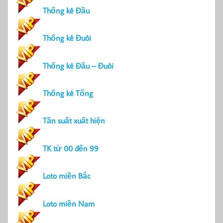
Thống kê Đầu
Thống kê Đuôi
Thống kê Đầu – Đuôi
Thống kê Tổng
Tần suất xuất hiện
TK từ 00 đến 99
Loto miền Bắc
Loto miền Nam