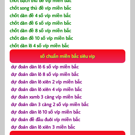
chốt bạch thủ đề víp miền bắc
chốt song thủ đề víp miền bắc
chốt dàn đề 4 số víp miền bắc
chốt dàn đề 6 số víp miền bắc
chốt dàn đề 8 số víp miền bắc
chốt dàn đề 10 số víp miền bắc
chốt dàn lô 4 số víp miền bắc
số chuẩn miền bắc siêu vip
dự đoán dàn lô 6 số víp miền bắc
dự đoán dàn lô 8 số víp miền bắc
dự đoán dàn lô xiên 2 víp miền bắc
dự đoán dàn lô xiên 4 víp miền bắc
dự đoán xsmb 3 càng víp miền bắc
dự đoán dàn 3 càng 2 số víp miền bắc
dự đoán dàn lô 10 số víp miền bắc
dự đoán đề đầu đuôi víp miền bắc
dự đoán dàn lô xiên 3 miền bắc