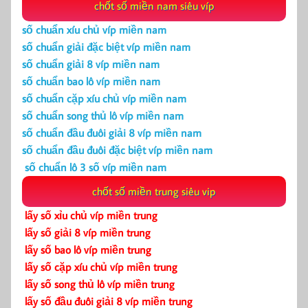
chốt số miền nam siêu víp
số chuẩn xíu chủ víp miền nam
số chuẩn giải đặc biệt víp miền nam
số chuẩn giải 8 víp miền nam
số chuẩn bao lô víp miền nam
số chuẩn cặp xíu chủ víp miền nam
số chuẩn song thủ lô víp miền nam
số chuẩn đầu đuôi giải 8 víp miền nam
số chuẩn đầu đuôi đặc biệt víp miền nam
số chuẩn lô 3 số víp miền nam
chốt số miền trung siêu vip
lấy số xỉu chủ víp miền trung
lấy số giải 8 víp miền trung
lấy số bao lô víp miền trung
lấy số cặp xíu chủ víp miền trung
lấy số song thủ lô víp miền trung
lấy số đầu đuôi giải 8 víp miền trung