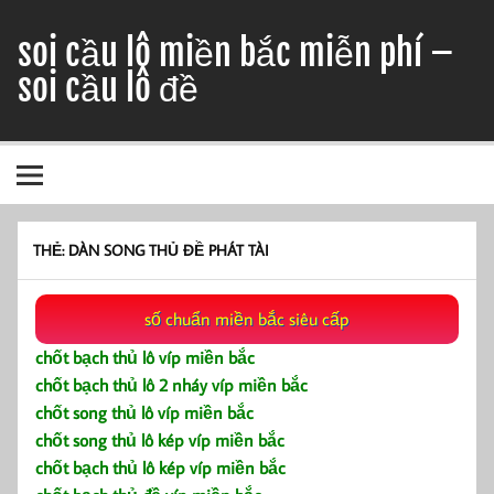
Skip
to
soi cầu lô miền bắc miễn phí –
content
soi cầu lô đề
soi cầu lô miền bắc miễn phí – soi cầu lô đề
THẺ:
DÀN SONG THỦ ĐỀ PHÁT TÀI
số chuẩn miền bắc siêu cấp
chốt bạch thủ lô víp miền bắc
chốt bạch thủ lô 2 nháy víp miền bắc
chốt song thủ lô víp miền bắc
chốt song thủ lô kép víp miền bắc
chốt bạch thủ lô kép víp miền bắc