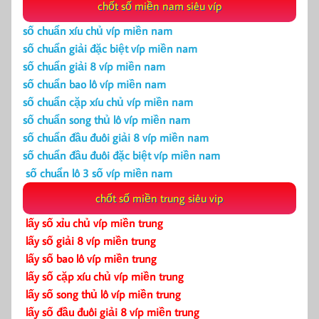
chốt số miền nam siêu víp
số chuẩn xíu chủ víp miền nam
số chuẩn giải đặc biệt víp miền nam
số chuẩn giải 8 víp miền nam
số chuẩn bao lô víp miền nam
số chuẩn cặp xíu chủ víp miền nam
số chuẩn song thủ lô víp miền nam
số chuẩn đầu đuôi giải 8 víp miền nam
số chuẩn đầu đuôi đặc biệt víp miền nam
số chuẩn lô 3 số víp miền nam
chốt số miền trung siêu vip
lấy số xỉu chủ víp miền trung
lấy số giải 8 víp miền trung
lấy số bao lô víp miền trung
lấy số cặp xíu chủ víp miền trung
lấy số song thủ lô víp miền trung
lấy số đầu đuôi giải 8 víp miền trung