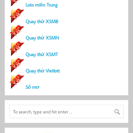
Loto miền Trung
Quay thử XSMB
Quay thử XSMN
Quay thử XSMT
Quay thử Vietlott
Sổ mơ