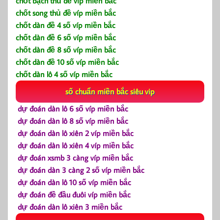
chốt bạch thủ đề víp miền bắc
chốt song thủ đề víp miền bắc
chốt dàn đề 4 số víp miền bắc
chốt dàn đề 6 số víp miền bắc
chốt dàn đề 8 số víp miền bắc
chốt dàn đề 10 số víp miền bắc
chốt dàn lô 4 số víp miền bắc
số chuẩn miền bắc siêu vip
dự đoán dàn lô 6 số víp miền bắc
dự đoán dàn lô 8 số víp miền bắc
dự đoán dàn lô xiên 2 víp miền bắc
dự đoán dàn lô xiên 4 víp miền bắc
dự đoán xsmb 3 càng víp miền bắc
dự đoán dàn 3 càng 2 số víp miền bắc
dự đoán dàn lô 10 số víp miền bắc
dự đoán đề đầu đuôi víp miền bắc
dự đoán dàn lô xiên 3 miền bắc