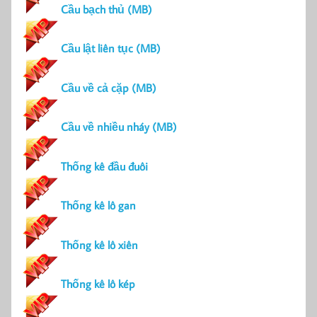
Cầu bạch thủ (MB)
Cầu lật liên tục (MB)
Cầu về cả cặp (MB)
Cầu về nhiều nháy (MB)
Thống kê đầu đuôi
Thống kê lô gan
Thống kê lô xiên
Thống kê lô kép