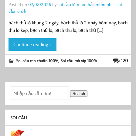
Posted on
07/08/2026
by
soi cầu lô miền bắc miễn phí - soi
cầu lô đề
bạch thủ lô khung 2 ngày, bạch thủ lô 2 nháy hôm nay, bach
thu lo kep, bạch thủ lô, bạch thu lô, bạch thủ […]
Continue reading »
,
120
Soi cầu mb chuẩn 100%
Soi cầu mb víp 100%
Search
SOI CẦU