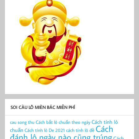
SOI CẦU LÔ MIỀN BẮC MIỄN PHÍ
Cách tính lô
cau song thu
Cách bắt lô chuẩn theo ngày
Cách
chuẩn
Cách tính lô De 2021
cách tính lô đề
đánh lô ngày nào cũng trúng
Cách