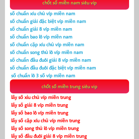
chốt số miền nam siêu víp
số chuẩn xíu chủ víp miền nam
số chuẩn giải đặc biệt víp miền nam
số chuẩn giải 8 víp miền nam
số chuẩn bao lô víp miền nam
số chuẩn cặp xíu chủ víp miền nam
số chuẩn song thủ lô víp miền nam
số chuẩn đầu đuôi giải 8 víp miền nam
số chuẩn đầu đuôi đặc biệt víp miền nam
số chuẩn lô 3 số víp miền nam
chốt số miền trung siêu vip
lấy số xỉu chủ víp miền trung
lấy số giải 8 víp miền trung
lấy số bao lô víp miền trung
lấy số cặp xíu chủ víp miền trung
lấy số song thủ lô víp miền trung
lấy số đầu đuôi giải 8 víp miền trung