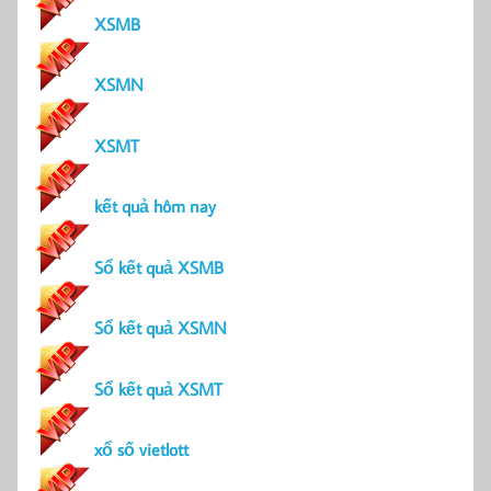
XSMB
XSMN
XSMT
kết quả hôm nay
Sổ kết quả XSMB
Sổ kết quả XSMN
Sổ kết quả XSMT
xổ số vietlott