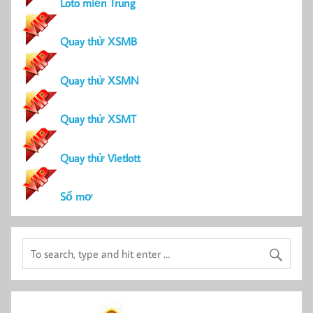
Loto miền Trung
Quay thử XSMB
Quay thử XSMN
Quay thử XSMT
Quay thử Vietlott
Sổ mơ