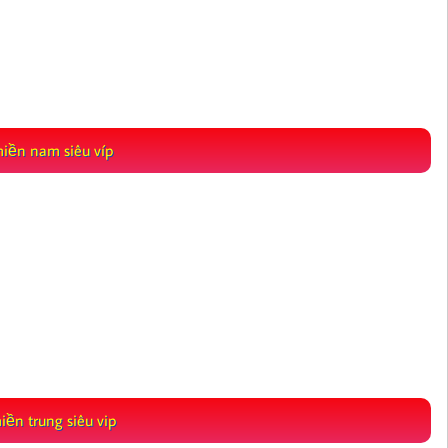
miền nam siêu víp
iền trung siêu vip