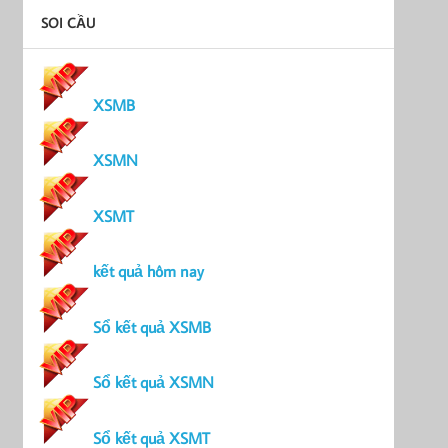
SOI CẦU
XSMB
XSMN
XSMT
kết quả hôm nay
Sổ kết quả XSMB
Sổ kết quả XSMN
Sổ kết quả XSMT