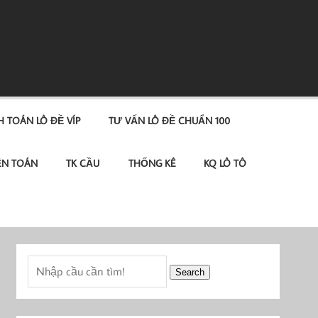
H TOÁN LÔ ĐỀ VÍP
TƯ VẤN LÔ ĐỀ CHUẨN 100
ỆN TOÁN
TK CẦU
THỐNG KÊ
KQ LÔ TÔ
Search