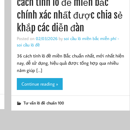
cách tính lô đề miền bắc
chính xác nhất được chia sẻ
khắp các diễn đàn
Posted on
02/03/2026
by
soi cầu lô miền bắc miễn phí -
soi cầu lô đề
36 cách tính lô đề miền Bắc chuẩn nhất, mới nhất hiện
nay, dễ sử dụng, hiệu quả được tổng hợp qua nhiều
năm giúp […]
Continue reading »
Tư vấn lô đề chuẩn 100