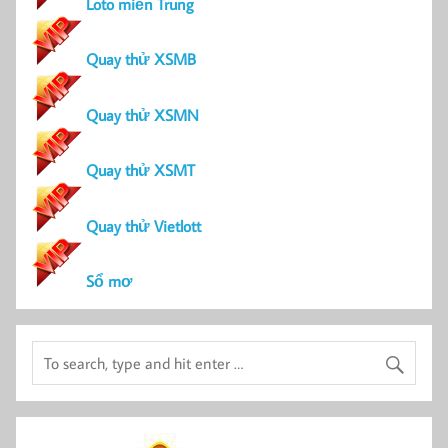
Loto miền Trung
Quay thử XSMB
Quay thử XSMN
Quay thử XSMT
Quay thử Vietlott
Sổ mơ