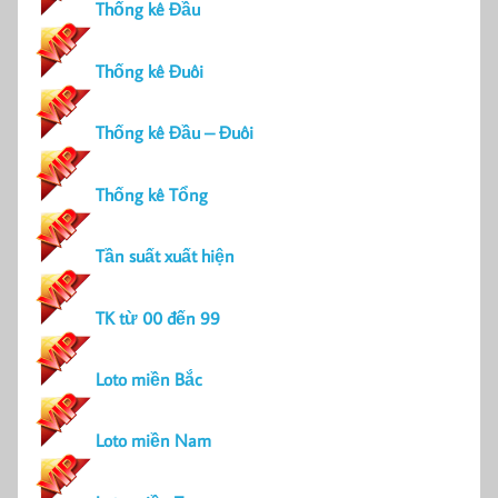
Thống kê Đầu
Thống kê Đuôi
Thống kê Đầu – Đuôi
Thống kê Tổng
Tần suất xuất hiện
TK từ 00 đến 99
Loto miền Bắc
Loto miền Nam