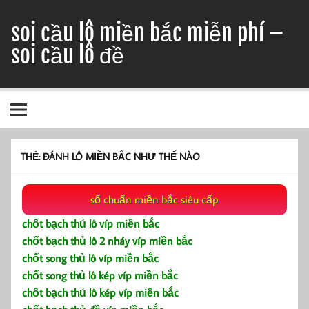
Skip
to
soi cầu lô miền bắc miễn phí –
content
soi cầu lô đề
soi cầu lô miền bắc miễn phí – soi cầu lô đề
THẺ:
ĐÁNH LÔ MIỀN BẮC NHƯ THẾ NÀO
số chuẩn miền bắc siêu cấp
chốt bạch thủ lô víp miền bắc
chốt bạch thủ lô 2 nháy víp miền bắc
chốt song thủ lô víp miền bắc
chốt song thủ lô kép víp miền bắc
chốt bạch thủ lô kép víp miền bắc