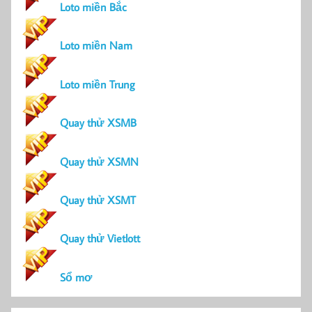
Loto miền Bắc
Loto miền Nam
Loto miền Trung
Quay thử XSMB
Quay thử XSMN
Quay thử XSMT
Quay thử Vietlott
Sổ mơ