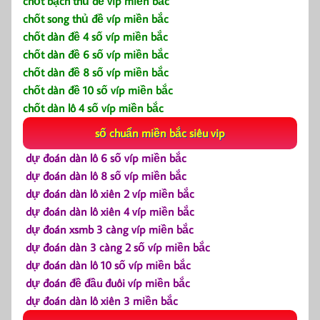
chốt bạch thủ đề víp miền bắc
chốt song thủ đề víp miền bắc
chốt dàn đề 4 số víp miền bắc
chốt dàn đề 6 số víp miền bắc
chốt dàn đề 8 số víp miền bắc
chốt dàn đề 10 số víp miền bắc
chốt dàn lô 4 số víp miền bắc
số chuẩn miền bắc siêu vip
dự đoán dàn lô 6 số víp miền bắc
dự đoán dàn lô 8 số víp miền bắc
dự đoán dàn lô xiên 2 víp miền bắc
dự đoán dàn lô xiên 4 víp miền bắc
dự đoán xsmb 3 càng víp miền bắc
dự đoán dàn 3 càng 2 số víp miền bắc
dự đoán dàn lô 10 số víp miền bắc
dự đoán đề đầu đuôi víp miền bắc
dự đoán dàn lô xiên 3 miền bắc