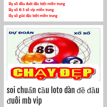
lấy số đầu đuôi đặc biệt miền trung
lấy số lô 3 số víp miền trung
lấy số giải đặc biệt miền trung
soi chuẩn cầu loto dàn đề đầu
đuôi mb vip