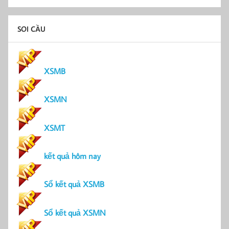
SOI CẦU
XSMB
XSMN
XSMT
kết quả hôm nay
Sổ kết quả XSMB
Sổ kết quả XSMN