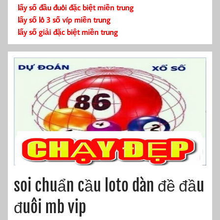
lấy số đầu đuôi đặc biệt miền trung
lấy số lô 3 số víp miền trung
lấy số giải đặc biệt miền trung
soi chuẩn cầu loto dàn đề đầu
đuôi mb vip