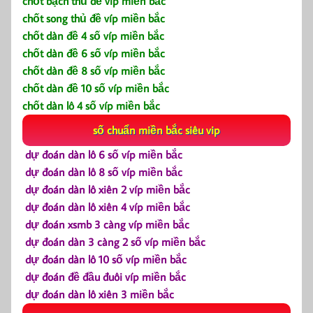
chốt bạch thủ đề víp miền bắc
chốt song thủ đề víp miền bắc
chốt dàn đề 4 số víp miền bắc
chốt dàn đề 6 số víp miền bắc
chốt dàn đề 8 số víp miền bắc
chốt dàn đề 10 số víp miền bắc
chốt dàn lô 4 số víp miền bắc
số chuẩn miền bắc siêu vip
dự đoán dàn lô 6 số víp miền bắc
dự đoán dàn lô 8 số víp miền bắc
dự đoán dàn lô xiên 2 víp miền bắc
dự đoán dàn lô xiên 4 víp miền bắc
dự đoán xsmb 3 càng víp miền bắc
dự đoán dàn 3 càng 2 số víp miền bắc
dự đoán dàn lô 10 số víp miền bắc
dự đoán đề đầu đuôi víp miền bắc
dự đoán dàn lô xiên 3 miền bắc