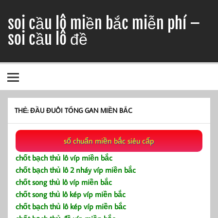
Skip
to
soi cầu lô miền bắc miễn phí –
content
soi cầu lô đề
soi cầu lô miền bắc miễn phí – soi cầu lô đề
THẺ:
ĐẦU ĐUÔI TỔNG GAN MIỀN BẮC
số chuẩn miền bắc siêu cấp
chốt bạch thủ lô víp miền bắc
chốt bạch thủ lô 2 nháy víp miền bắc
chốt song thủ lô víp miền bắc
chốt song thủ lô kép víp miền bắc
chốt bạch thủ lô kép víp miền bắc