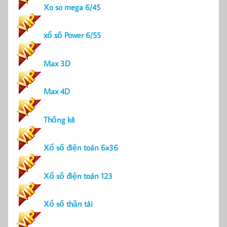
Xo so mega 6/45
xổ số Power 6/55
Max 3D
Max 4D
Thống kê
Xổ số điện toán 6x36
Xổ số điện toán 123
Xổ số thần tài