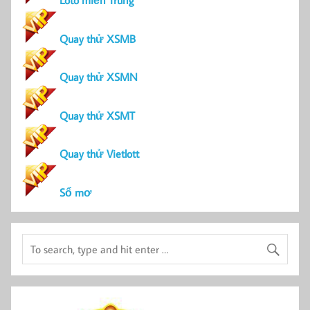
Loto miền Trung
Quay thử XSMB
Quay thử XSMN
Quay thử XSMT
Quay thử Vietlott
Sổ mơ