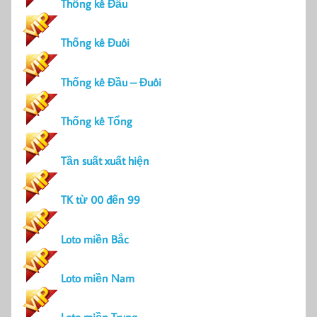
Thống kê Đầu
Thống kê Đuôi
Thống kê Đầu – Đuôi
Thống kê Tổng
Tần suất xuất hiện
TK từ 00 đến 99
Loto miền Bắc
Loto miền Nam