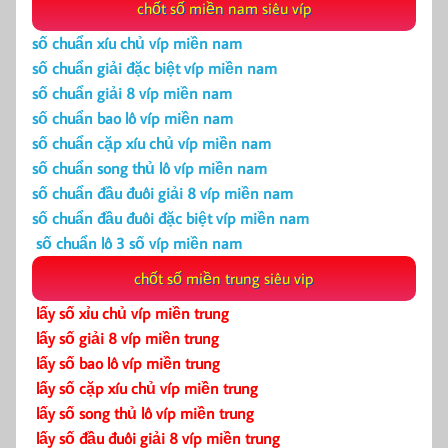
chốt số miền nam siêu víp
số chuẩn xíu chủ víp miền nam
số chuẩn giải đặc biệt víp miền nam
số chuẩn giải 8 víp miền nam
số chuẩn bao lô víp miền nam
số chuẩn cặp xíu chủ víp miền nam
số chuẩn song thủ lô víp miền nam
số chuẩn đầu đuôi giải 8 víp miền nam
số chuẩn đầu đuôi đặc biệt víp miền nam
số chuẩn lô 3 số víp miền nam
chốt số miền trung siêu vip
lấy số xỉu chủ víp miền trung
lấy số giải 8 víp miền trung
lấy số bao lô víp miền trung
lấy số cặp xíu chủ víp miền trung
lấy số song thủ lô víp miền trung
lấy số đầu đuôi giải 8 víp miền trung