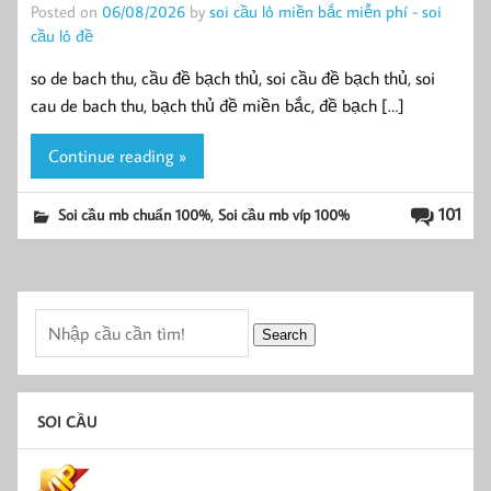
Posted on
06/08/2026
by
soi cầu lô miền bắc miễn phí - soi
cầu lô đề
so de bach thu, cầu đề bạch thủ, soi cầu đề bạch thủ, soi
cau de bach thu, bạch thủ đề miền bắc, đề bạch […]
Continue reading »
,
101
Soi cầu mb chuẩn 100%
Soi cầu mb víp 100%
Search
SOI CẦU