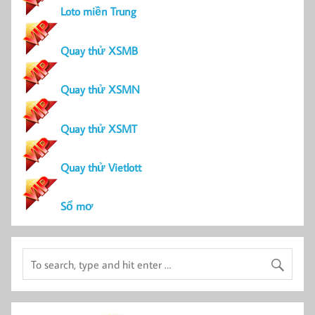
Loto miền Trung
Quay thử XSMB
Quay thử XSMN
Quay thử XSMT
Quay thử Vietlott
Sổ mơ