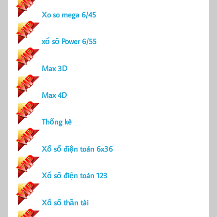
Xo so mega 6/45
xổ số Power 6/55
Max 3D
Max 4D
Thống kê
Xổ số điện toán 6x36
Xổ số điện toán 123
Xổ số thần tài