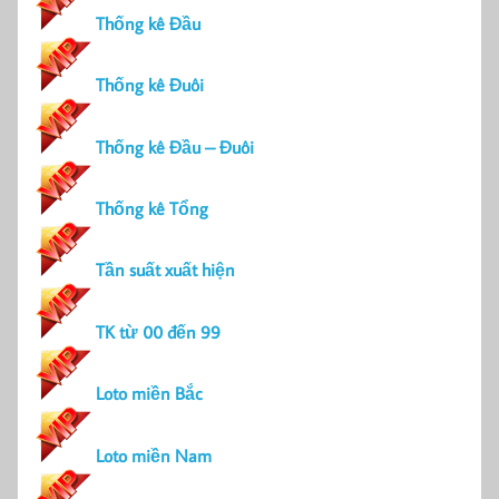
Thống kê Đầu
Thống kê Đuôi
Thống kê Đầu – Đuôi
Thống kê Tổng
Tần suất xuất hiện
TK từ 00 đến 99
Loto miền Bắc
Loto miền Nam