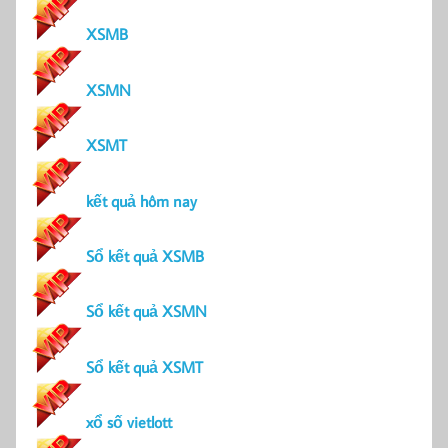
XSMB
XSMN
XSMT
kết quả hôm nay
Sổ kết quả XSMB
Sổ kết quả XSMN
Sổ kết quả XSMT
xổ số vietlott