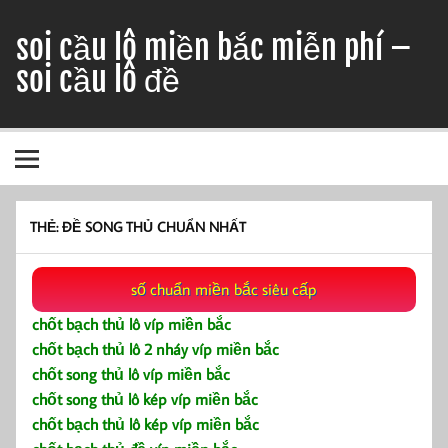
Skip
to
soi cầu lô miền bắc miễn phí –
content
soi cầu lô đề
soi cầu lô miền bắc miễn phí – soi cầu lô đề
THẺ:
ĐỀ SONG THỦ CHUẨN NHẤT
số chuẩn miền bắc siêu cấp
chốt bạch thủ lô víp miền bắc
chốt bạch thủ lô 2 nháy víp miền bắc
chốt song thủ lô víp miền bắc
chốt song thủ lô kép víp miền bắc
chốt bạch thủ lô kép víp miền bắc