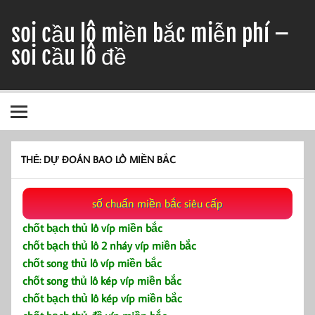
Skip
to
soi cầu lô miền bắc miễn phí –
content
soi cầu lô đề
soi cầu lô miền bắc miễn phí – soi cầu lô đề
THẺ:
DỰ ĐOÁN BAO LÔ MIỀN BẮC
số chuẩn miền bắc siêu cấp
chốt bạch thủ lô víp miền bắc
chốt bạch thủ lô 2 nháy víp miền bắc
chốt song thủ lô víp miền bắc
chốt song thủ lô kép víp miền bắc
chốt bạch thủ lô kép víp miền bắc