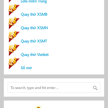
Loto miền Trung
Quay thử XSMB
Quay thử XSMN
Quay thử XSMT
Quay thử Vietlott
Sổ mơ