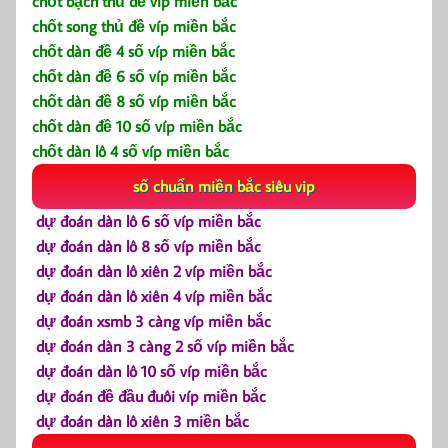
chốt bạch thủ đề víp miền bắc
chốt song thủ đề víp miền bắc
chốt dàn đề 4 số víp miền bắc
chốt dàn đề 6 số víp miền bắc
chốt dàn đề 8 số víp miền bắc
chốt dàn đề 10 số víp miền bắc
chốt dàn lô 4 số víp miền bắc
số chuẩn miền bắc siêu vip
dự đoán dàn lô 6 số víp miền bắc
dự đoán dàn lô 8 số víp miền bắc
dự đoán dàn lô xiên 2 víp miền bắc
dự đoán dàn lô xiên 4 víp miền bắc
dự đoán xsmb 3 càng víp miền bắc
dự đoán dàn 3 càng 2 số víp miền bắc
dự đoán dàn lô 10 số víp miền bắc
dự đoán đề đầu đuôi víp miền bắc
dự đoán dàn lô xiên 3 miền bắc