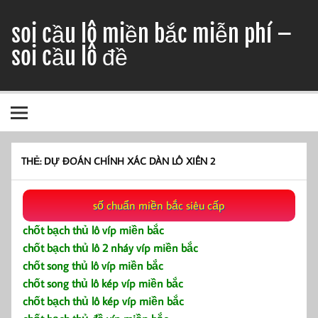
Skip
to
soi cầu lô miền bắc miễn phí –
content
soi cầu lô đề
soi cầu lô miền bắc miễn phí – soi cầu lô đề
THẺ:
DỰ ĐOÁN CHÍNH XÁC DÀN LÔ XIÊN 2
số chuẩn miền bắc siêu cấp
chốt bạch thủ lô víp miền bắc
chốt bạch thủ lô 2 nháy víp miền bắc
chốt song thủ lô víp miền bắc
chốt song thủ lô kép víp miền bắc
chốt bạch thủ lô kép víp miền bắc