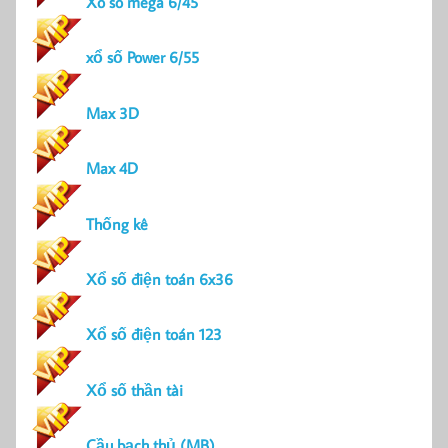
Xo so mega 6/45
xổ số Power 6/55
Max 3D
Max 4D
Thống kê
Xổ số điện toán 6x36
Xổ số điện toán 123
Xổ số thần tài
Cầu bạch thủ (MB)