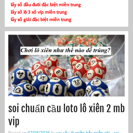
lấy số đầu đuôi đặc biệt miền trung
lấy số lô 3 số víp miền trung
lấy số giải đặc biệt miền trung
soi chuẩn cầu loto lô xiên 2 mb
vip
Posted on
07/08/2026
by
soi cầu lô miền bắc miễn phí - soi