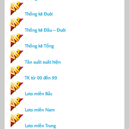
Thống kê Đuôi
Thống kê Đầu – Đuôi
Thống kê Tổng
Tần suất xuất hiện
TK từ 00 đến 99
Loto miền Bắc
Loto miền Nam
Loto miền Trung