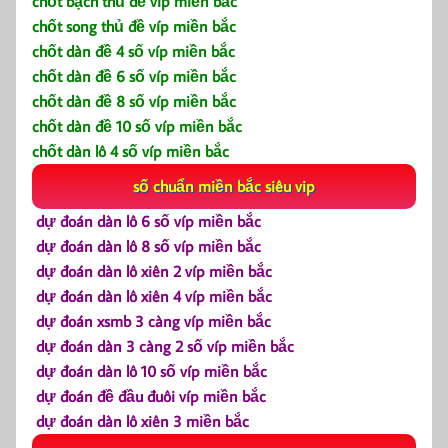
chốt bạch thủ đề víp miền bắc
chốt song thủ đề víp miền bắc
chốt dàn đề 4 số víp miền bắc
chốt dàn đề 6 số víp miền bắc
chốt dàn đề 8 số víp miền bắc
chốt dàn đề 10 số víp miền bắc
chốt dàn lô 4 số víp miền bắc
số chuẩn miền bắc siêu vip
dự đoán dàn lô 6 số víp miền bắc
dự đoán dàn lô 8 số víp miền bắc
dự đoán dàn lô xiên 2 víp miền bắc
dự đoán dàn lô xiên 4 víp miền bắc
dự đoán xsmb 3 càng víp miền bắc
dự đoán dàn 3 càng 2 số víp miền bắc
dự đoán dàn lô 10 số víp miền bắc
dự đoán đề đầu đuôi víp miền bắc
dự đoán dàn lô xiên 3 miền bắc