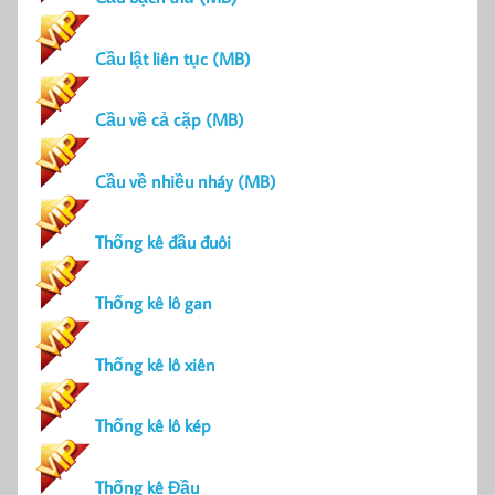
Cầu lật liên tục (MB)
Cầu về cả cặp (MB)
Cầu về nhiều nháy (MB)
Thống kê đầu đuôi
Thống kê lô gan
Thống kê lô xiên
Thống kê lô kép
Thống kê Đầu