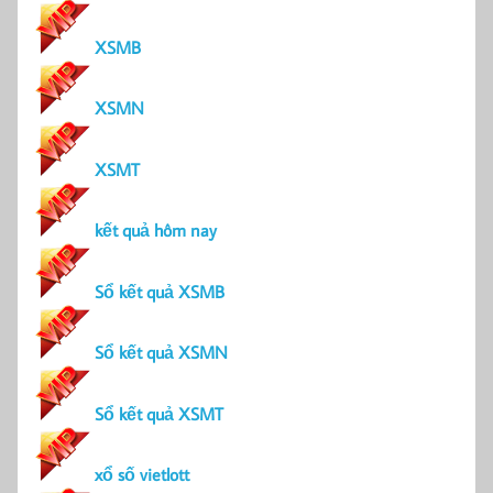
XSMB
XSMN
XSMT
kết quả hôm nay
Sổ kết quả XSMB
Sổ kết quả XSMN
Sổ kết quả XSMT
xổ số vietlott