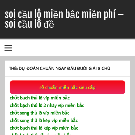
Skip
to
soi cầu lô miền bắc miễn phí –
content
soi cầu lô đề
soi cầu lô miền bắc miễn phí – soi cầu lô đề
THẺ:
DỰ ĐOÁN CHUẨN NGAY ĐẦU ĐUÔI GIẢI 8 CHỦ
số chuẩn miền bắc siêu cấp
chốt bạch thủ lô víp miền bắc
chốt bạch thủ lô 2 nháy víp miền bắc
chốt song thủ lô víp miền bắc
chốt song thủ lô kép víp miền bắc
chốt bạch thủ lô kép víp miền bắc