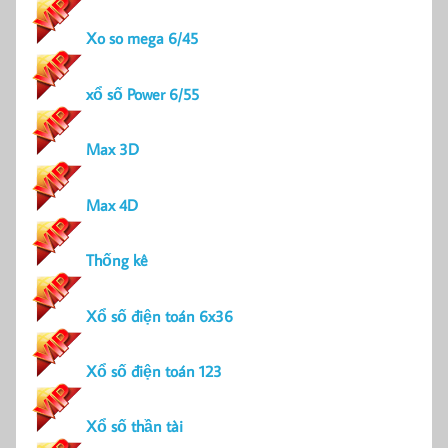
Xo so mega 6/45
xổ số Power 6/55
Max 3D
Max 4D
Thống kê
Xổ số điện toán 6x36
Xổ số điện toán 123
Xổ số thần tài