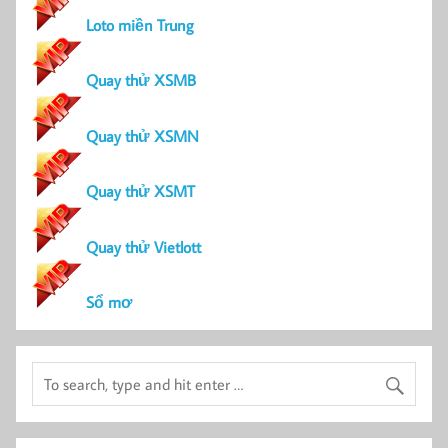
Loto miền Trung
Quay thử XSMB
Quay thử XSMN
Quay thử XSMT
Quay thử Vietlott
Sổ mơ