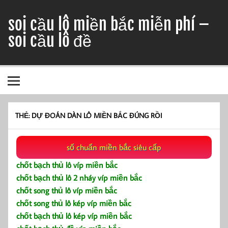
Skip
to
soi cầu lô miền bắc miễn phí –
content
soi cầu lô đề
soi cầu lô miền bắc miễn phí – soi cầu lô đề
THẺ:
DỰ ĐOÁN DÀN LÔ MIỀN BẮC ĐÚNG RỒI
số chuẩn miền bắc siêu cấp
chốt bạch thủ lô víp miền bắc
chốt bạch thủ lô 2 nháy víp miền bắc
chốt song thủ lô víp miền bắc
chốt song thủ lô kép víp miền bắc
chốt bạch thủ lô kép víp miền bắc