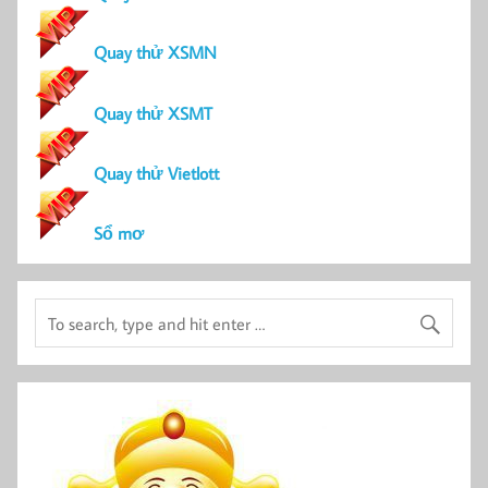
Quay thử XSMN
Quay thử XSMT
Quay thử Vietlott
Sổ mơ