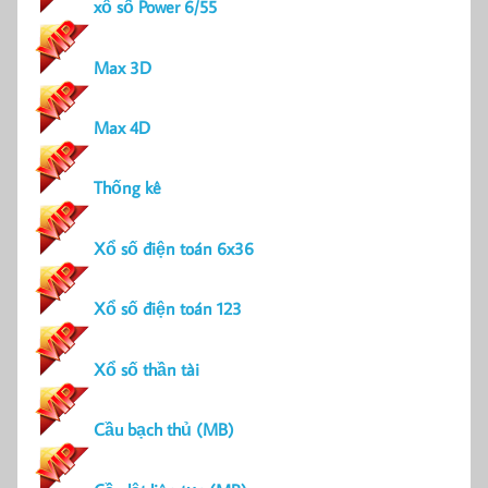
xổ số Power 6/55
Max 3D
Max 4D
Thống kê
Xổ số điện toán 6x36
Xổ số điện toán 123
Xổ số thần tài
Cầu bạch thủ (MB)