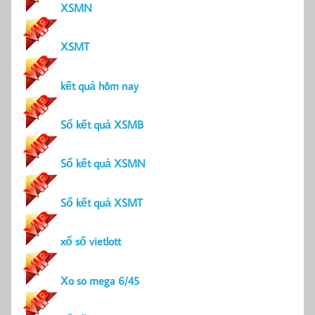
XSMN
XSMT
kết quả hôm nay
Sổ kết quả XSMB
Sổ kết quả XSMN
Sổ kết quả XSMT
xổ số vietlott
Xo so mega 6/45