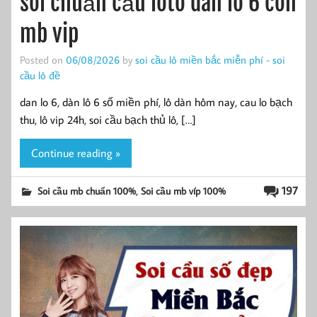
soi chuẩn cầu loto dàn lô 6 con
mb vip
Posted on
06/08/2026
by
soi cầu lô miền bắc miễn phí - soi
cầu lô đề
dan lo 6, dàn lô 6 số miền phí, lô dàn hôm nay, cau lo bạch
thu, lô vip 24h, soi cầu bạch thủ lô, […]
Continue reading »
,
197
Soi cầu mb chuẩn 100%
Soi cầu mb víp 100%