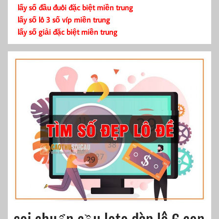
lấy số đầu đuôi đặc biệt miền trung
lấy số lô 3 số víp miền trung
lấy số giải đặc biệt miền trung