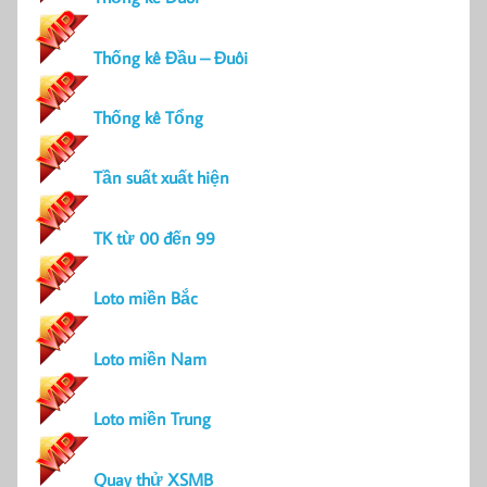
Thống kê Đầu – Đuôi
Thống kê Tổng
Tần suất xuất hiện
TK từ 00 đến 99
Loto miền Bắc
Loto miền Nam
Loto miền Trung
Quay thử XSMB