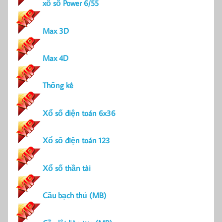
xổ số Power 6/55
Max 3D
Max 4D
Thống kê
Xổ số điện toán 6x36
Xổ số điện toán 123
Xổ số thần tài
Cầu bạch thủ (MB)