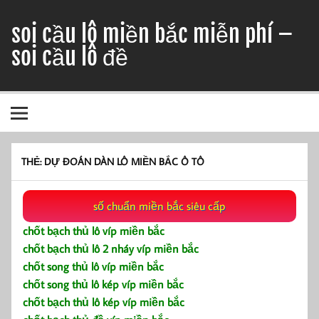
Skip
to
soi cầu lô miền bắc miễn phí –
content
soi cầu lô đề
soi cầu lô miền bắc miễn phí – soi cầu lô đề
THẺ:
DỰ ĐOÁN DÀN LÔ MIỀN BẮC Ô TÔ
số chuẩn miền bắc siêu cấp
chốt bạch thủ lô víp miền bắc
chốt bạch thủ lô 2 nháy víp miền bắc
chốt song thủ lô víp miền bắc
chốt song thủ lô kép víp miền bắc
chốt bạch thủ lô kép víp miền bắc