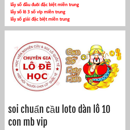
lấy số đầu đuôi đặc biệt miền trung
lấy số lô 3 số víp miền trung
lấy số giải đặc biệt miền trung
soi chuẩn cầu loto dàn lô 10
con mb vip