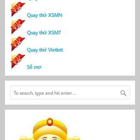
Quay thử XSMN
Quay thử XSMT
Quay thử Vietlott
Sổ mơ