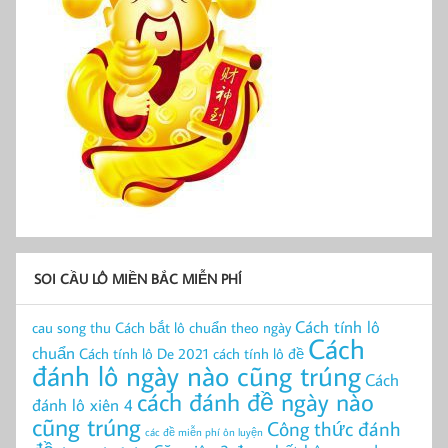
SOI CẦU LÔ MIỀN BẮC MIỄN PHÍ
Cách tính lô
cau song thu
Cách bắt lô chuẩn theo ngày
Cách
chuẩn
Cách tính lô De 2021
cách tính lô đề
đánh lô ngày nào cũng trúng
Cách
cách đánh đề ngày nào
đánh lô xiên 4
cũng trúng
Công thức đánh
các đề miễn phí ôn luyện