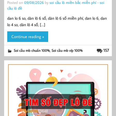
Posted on
09/08/2026
by
soi cầu lô miền bắc miễn phí - soi
cầu lô đề
dan lo 6 so, dàn lô 6 số, dàn lô 6 số miền phí, dan lo 6, dan
lo 4 so, dàn lô 4 số, […]
Continue reading »
,
157
Soi cầu mb chuẩn 100%
Soi cầu mb víp 100%