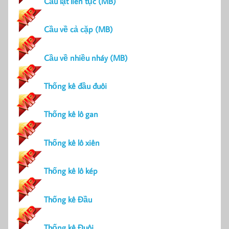
Cầu lật liên tục (MB)
Cầu về cả cặp (MB)
Cầu về nhiều nháy (MB)
Thống kê đầu đuôi
Thống kê lô gan
Thống kê lô xiên
Thống kê lô kép
Thống kê Đầu
Thống kê Đuôi