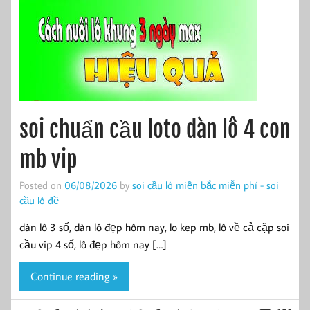
soi chuẩn cầu loto dàn lô 4 con
mb vip
Posted on
06/08/2026
by
soi cầu lô miền bắc miễn phí - soi
cầu lô đề
dàn lô 3 số, dàn lô đẹp hôm nay, lo kep mb, lô về cả cặp soi
cầu vip 4 số, lô đẹp hôm nay […]
Continue reading »