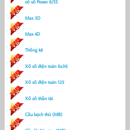
xổ số Power 6/55
Max 3D
Max 4D
Thống kê
Xổ số điện toán 6x36
Xổ số điện toán 123
Xổ số thần tài
Cầu bạch thủ (MB)