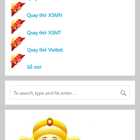
Quay thử XSMN
Quay thử XSMT
Quay thử Vietlott
Sổ mơ