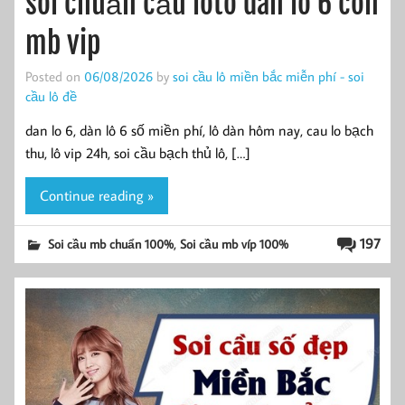
soi chuẩn cầu loto dàn lô 6 con
mb vip
Posted on
06/08/2026
by
soi cầu lô miền bắc miễn phí - soi
cầu lô đề
dan lo 6, dàn lô 6 số miền phí, lô dàn hôm nay, cau lo bạch
thu, lô vip 24h, soi cầu bạch thủ lô, […]
Continue reading »
,
197
Soi cầu mb chuẩn 100%
Soi cầu mb víp 100%