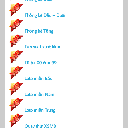
Thống kê Đầu – Đuôi
Thống kê Tổng
Tần suất xuất hiện
TK từ 00 đến 99
Loto miền Bắc
Loto miền Nam
Loto miền Trung
Quay thử XSMB