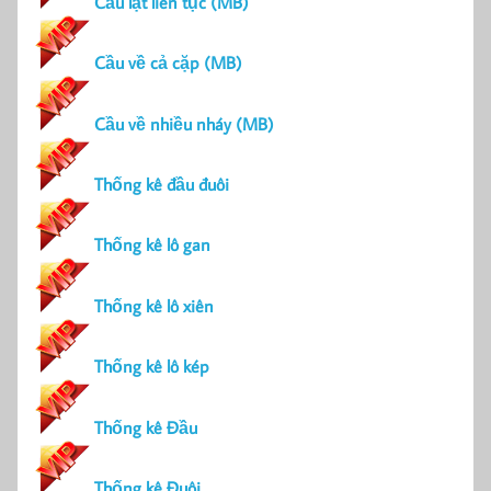
Cầu lật liên tục (MB)
Cầu về cả cặp (MB)
Cầu về nhiều nháy (MB)
Thống kê đầu đuôi
Thống kê lô gan
Thống kê lô xiên
Thống kê lô kép
Thống kê Đầu
Thống kê Đuôi