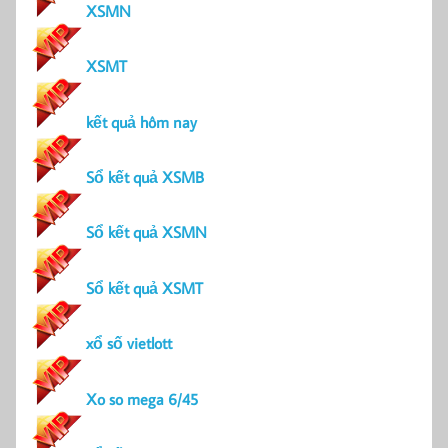
XSMN
XSMT
kết quả hôm nay
Sổ kết quả XSMB
Sổ kết quả XSMN
Sổ kết quả XSMT
xổ số vietlott
Xo so mega 6/45