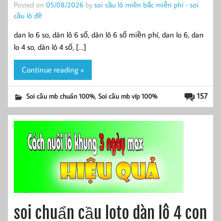
Posted on
05/08/2026
by
soi cầu lô miền bắc miễn phí - soi
cầu lô đề
dan lo 6 so, dàn lô 6 số, dàn lô 6 số miền phí, dan lo 6, dan
lo 4 so, dàn lô 4 số, […]
Continue reading »
,
157
Soi cầu mb chuẩn 100%
Soi cầu mb víp 100%
soi chuẩn cầu loto dàn lô 4 con