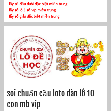
lấy số đầu đuôi đặc biệt miền trung
lấy số lô 3 số víp miền trung
lấy số giải đặc biệt miền trung
soi chuẩn cầu loto dàn lô 10
con mb vip