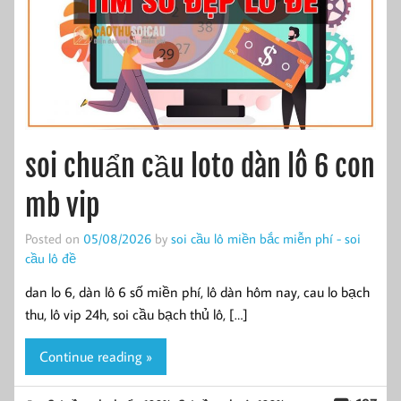
soi chuẩn cầu loto dàn lô 6 con
mb vip
Posted on
05/08/2026
by
soi cầu lô miền bắc miễn phí - soi
cầu lô đề
dan lo 6, dàn lô 6 số miền phí, lô dàn hôm nay, cau lo bạch
thu, lô vip 24h, soi cầu bạch thủ lô, […]
Continue reading »