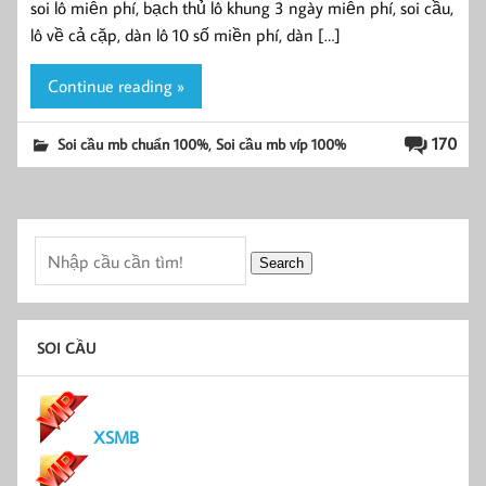
soi lô miễn phí, bạch thủ lô khung 3 ngày miễn phí, soi cầu,
lô về cả cặp, dàn lô 10 số miền phí, dàn […]
Continue reading »
,
170
Soi cầu mb chuẩn 100%
Soi cầu mb víp 100%
Search
SOI CẦU
XSMB