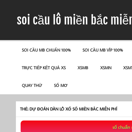
Skip
to
content
soi cầu lô miền bắc miễn
soi cầu lô miền bắc miễn phí – soi cầu lô đề
SOI CẦU MB CHUẨN 100%
SOI CẦU MB VÍP 100%
TRỰC TIẾP KẾT QUẢ XS
XSMB
XSMN
XSM
QUAY THỬ
SỔ MƠ
THẺ:
DỰ ĐOÁN DÀN LÔ XỔ SỐ MIỀN BẮC MIỄN PHÍ
số chuẩn 