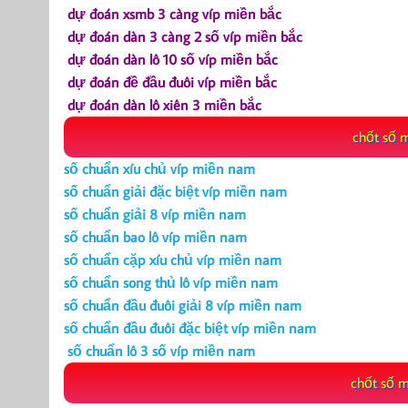
dự đoán xsmb 3 càng víp miền bắc
dự đoán dàn 3 càng 2 số víp miền bắc
dự đoán dàn lô 10 số víp miền bắc
dự đoán đề đầu đuôi víp miền bắc
dự đoán dàn lô xiên 3 miền bắc
chốt số 
số chuẩn xíu chủ víp miền nam
số chuẩn giải đặc biệt víp miền nam
số chuẩn giải 8 víp miền nam
số chuẩn bao lô víp miền nam
số chuẩn cặp xíu chủ víp miền nam
số chuẩn song thủ lô víp miền nam
số chuẩn đầu đuôi giải 8 víp miền nam
số chuẩn đầu đuôi đặc biệt víp miền nam
số chuẩn lô 3 số víp miền nam
chốt số m