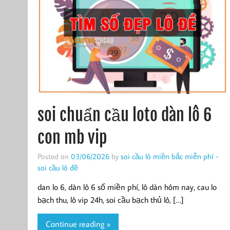
soi chuẩn cầu loto dàn lô 6
con mb vip
Posted on
03/06/2026
by
soi cầu lô miền bắc miễn phí -
soi cầu lô đề
dan lo 6, dàn lô 6 số miền phí, lô dàn hôm nay, cau lo
bạch thu, lô vip 24h, soi cầu bạch thủ lô, […]
Continue reading »