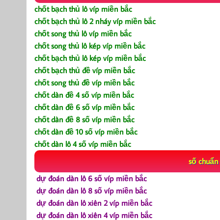
chốt bạch thủ lô víp miền bắc
chốt bạch thủ lô 2 nháy víp miền bắc
chốt song thủ lô víp miền bắc
chốt song thủ lô kép víp miền bắc
chốt bạch thủ lô kép víp miền bắc
chốt bạch thủ đề víp miền bắc
chốt song thủ đề víp miền bắc
chốt dàn đề 4 số víp miền bắc
chốt dàn đề 6 số víp miền bắc
chốt dàn đề 8 số víp miền bắc
chốt dàn đề 10 số víp miền bắc
chốt dàn lô 4 số víp miền bắc
số chuẩn 
dự đoán dàn lô 6 số víp miền bắc
dự đoán dàn lô 8 số víp miền bắc
dự đoán dàn lô xiên 2 víp miền bắc
dự đoán dàn lô xiên 4 víp miền bắc