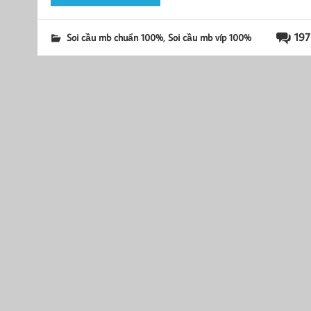
,
197
Soi cầu mb chuẩn 100%
Soi cầu mb víp 100%