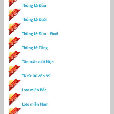
Thống kê Đầu
Thống kê Đuôi
Thống kê Đầu – Đuôi
Thống kê Tổng
Tần suất xuất hiện
TK từ 00 đến 99
Loto miền Bắc
Loto miền Nam