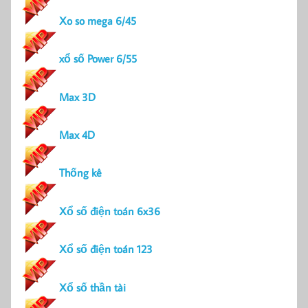
Xo so mega 6/45
xổ số Power 6/55
Max 3D
Max 4D
Thống kê
Xổ số điện toán 6x36
Xổ số điện toán 123
Xổ số thần tài