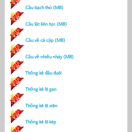
Cầu bạch thủ (MB)
Cầu lật liên tục (MB)
Cầu về cả cặp (MB)
Cầu về nhiều nháy (MB)
Thống kê đầu đuôi
Thống kê lô gan
Thống kê lô xiên
Thống kê lô kép