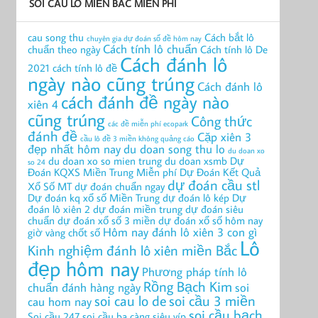
SOI CẦU LÔ MIỀN BẮC MIỄN PHÍ
cau song thu
Cách bắt lô
chuyên gia dự đoán số đề hôm nay
Cách tính lô chuẩn
chuẩn theo ngày
Cách tính lô De
Cách đánh lô
2021
cách tính lô đề
ngày nào cũng trúng
Cách đánh lô
cách đánh đề ngày nào
xiên 4
cũng trúng
Công thức
các đề miễn phí ecopark
đánh đề
Cặp xiên 3
cầu lô đề 3 miền không quảng cáo
đẹp nhất hôm nay
du doan song thu lo
du doan xo
du doan xo so mien trung
du doan xsmb
Dự
so 24
Đoán KQXS Miền Trung Miễn phí
Dự Đoán Kết Quả
dự đoán cầu stl
Xổ Số MT
dự đoán chuẩn ngay
Dự đoán kq xổ số Miền Trung
dự đoán lô kép
Dự
đoán lô xiên 2
dự đoán miền trung
dự đoán siêu
chuẩn
dự đoán xổ số 3 miền
dự đoán xổ số hôm nay
Hôm nay đánh lô xiên 3 con gì
giờ vàng chốt số
Lô
Kinh nghiệm đánh lô xiên miền Bắc
đẹp hôm nay
Phương pháp tính lô
Rồng Bạch Kim
chuẩn đánh hàng ngày
soi
soi cau lo de
soi cầu 3 miền
cau hom nay
soi cầu bạch
Soi cầu 247
soi cầu ba càng siêu víp