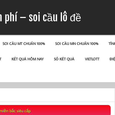
 phí – soi cầu lô đề
SOI CẦU MT CHUẨN 100%
SOI CẦU MN CHUẨN 100%
TÍN
T
KẾT QUẢ HÔM NAY
SỔ KẾT QUẢ
VIETLOTT
ĐI
miền bắc siêu cấp