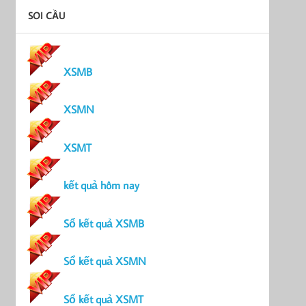
SOI CẦU
XSMB
XSMN
XSMT
kết quả hôm nay
Sổ kết quả XSMB
Sổ kết quả XSMN
Sổ kết quả XSMT