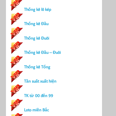
Thống kê lô kép
Thống kê Đầu
Thống kê Đuôi
Thống kê Đầu – Đuôi
Thống kê Tổng
Tần suất xuất hiện
TK từ 00 đến 99
Loto miền Bắc