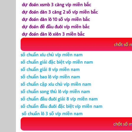
dự đoán xsmb 3 càng víp miền bắc
dự đoán dàn 3 càng 2 số víp miền bắc
dự đoán dàn lô 10 số víp miền bắc
dự đoán đề đầu đuôi víp miền bắc
dự đoán dàn lô xiên 3 miền bắc
chốt số 
số chuẩn xíu chủ víp miền nam
số chuẩn giải đặc biệt víp miền nam
số chuẩn giải 8 víp miền nam
số chuẩn bao lô víp miền nam
số chuẩn cặp xíu chủ víp miền nam
số chuẩn song thủ lô víp miền nam
số chuẩn đầu đuôi giải 8 víp miền nam
số chuẩn đầu đuôi đặc biệt víp miền nam
số chuẩn lô 3 số víp miền nam
chốt số m