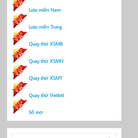
Loto miền Nam
Loto miền Trung
Quay thử XSMB
Quay thử XSMN
Quay thử XSMT
Quay thử Vietlott
Sổ mơ