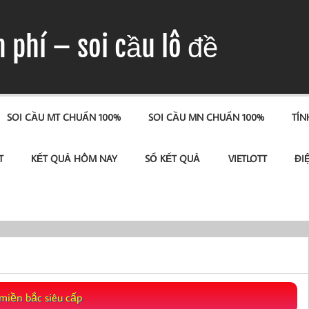
 phí – soi cầu lô đề
SOI CẦU MT CHUẨN 100%
SOI CẦU MN CHUẨN 100%
TÍN
T
KẾT QUẢ HÔM NAY
SỔ KẾT QUẢ
VIETLOTT
ĐI
miền bắc siêu cấp