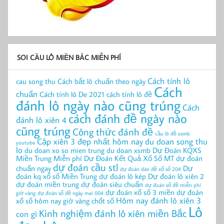
SOI CẦU LÔ MIỀN BẮC MIỄN PHÍ
Cách tính lô
cau song thu
Cách bắt lô chuẩn theo ngày
Cách
chuẩn
Cách tính lô De 2021
cách tính lô đề
đánh lô ngày nào cũng trúng
Cách
cách đánh đề ngày nào
đánh lô xiên 4
cũng trúng
Công thức đánh đề
cầu lô đề xsmb
Cặp xiên 3 đẹp nhất hôm nay
du doan song thu
youtube
lo
du doan xo so mien trung
du doan xsmb
Dự Đoán KQXS
Miền Trung Miễn phí
Dự Đoán Kết Quả Xổ Số MT
dự đoán
dự đoán cầu stl
chuẩn ngay
Dự
dự đoán dàn đề xổ số 204
đoán kq xổ số Miền Trung
dự đoán lô kép
Dự đoán lô xiên 2
dự đoán miền trung
dự đoán siêu chuẩn
dự đoán số đề miễn phí
dự đoán xổ số 3 miền
dự đoán
giờ vàng
dự đoán số đề ngày mai 004
Hôm nay đánh lô xiên 3
xổ số hôm nay
giờ vàng chốt số
Lô
Kinh nghiệm đánh lô xiên miền Bắc
con gì