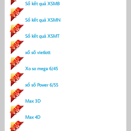
Sổ kết quả XSMB
Sổ kết quả XSMN
Sổ kết quả XSMT
xổ số vietlott
Xo so mega 6/45
xổ số Power 6/55
Max 3D
Max 4D