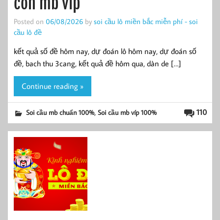
con mb vip
Posted on
06/08/2026
by
soi cầu lô miền bắc miễn phí - soi
cầu lô đề
kết quả số đề hôm nay, dự đoán lô hôm nay, dự đoán số
đề, bach thu 3cang, kết quả đề hôm qua, dàn de […]
Continue reading »
,
110
Soi cầu mb chuẩn 100%
Soi cầu mb víp 100%