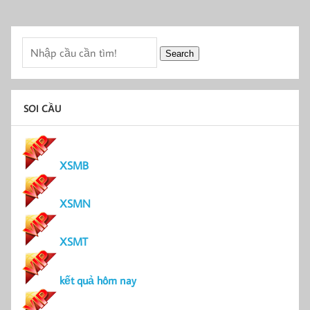
Search
SOI CẦU
XSMB
XSMN
XSMT
kết quả hôm nay