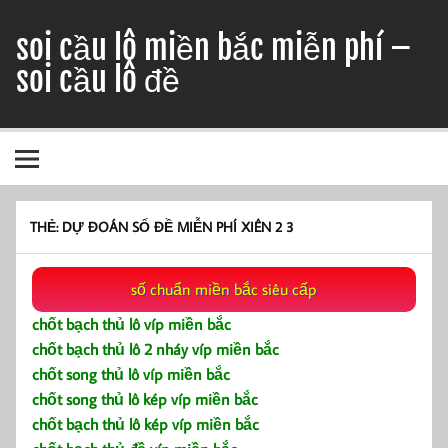
Skip
to
soi cầu lô miền bắc miễn phí –
content
soi cầu lô đề
soi cầu lô miền bắc miễn phí – soi cầu lô đề
THẺ:
DỰ ĐOÁN SỐ ĐỀ MIỄN PHÍ XIÊN 2 3
số chuẩn miền bắc siêu cấp
chốt bạch thủ lô víp miền bắc
chốt bạch thủ lô 2 nháy víp miền bắc
chốt song thủ lô víp miền bắc
chốt song thủ lô kép víp miền bắc
chốt bạch thủ lô kép víp miền bắc