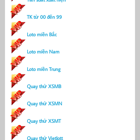
TK từ 00 đến 99
Loto miền Bắc
Loto miền Nam
Loto miền Trung
Quay thử XSMB
Quay thử XSMN
Quay thử XSMT
Quay thử Vietlott