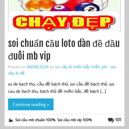
soi chuẩn cầu loto dàn đề đầu
đuôi mb vip
Posted on
06/08/2026
by
soi cầu lô miền bắc miễn phí - soi
cầu lô đề
so de bach thu, cầu đề bạch thủ, soi cầu đề bạch thủ, soi
cau de bach thu, bạch thủ đề miền bắc, đề bạch […]
Continue reading »
,
101
Soi cầu mb chuẩn 100%
Soi cầu mb víp 100%