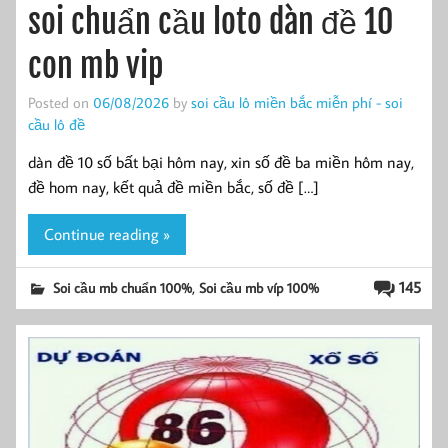
soi chuẩn cầu loto dàn đề 10
con mb vip
Posted on
06/08/2026
by
soi cầu lô miền bắc miễn phí - soi
cầu lô đề
dàn đề 10 số bất bại hôm nay, xin số đề ba miền hôm nay,
đề hom nay, kết quả đề miền bắc, số đề […]
Continue reading »
,
145
Soi cầu mb chuẩn 100%
Soi cầu mb víp 100%