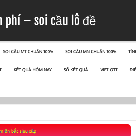
 phí – soi cầu lô đề
SOI CẦU MT CHUẨN 100%
SOI CẦU MN CHUẨN 100%
TÍN
T
KẾT QUẢ HÔM NAY
SỔ KẾT QUẢ
VIETLOTT
ĐI
miền bắc siêu cấp