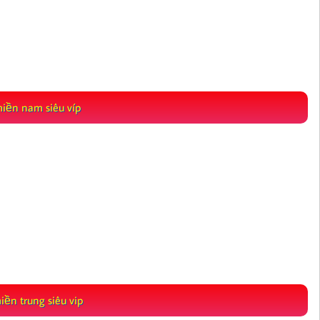
miền nam siêu víp
iền trung siêu vip