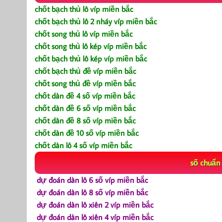
chốt bạch thủ lô víp miền bắc
chốt bạch thủ lô 2 nháy víp miền bắc
chốt song thủ lô víp miền bắc
chốt song thủ lô kép víp miền bắc
chốt bạch thủ lô kép víp miền bắc
chốt bạch thủ đề víp miền bắc
chốt song thủ đề víp miền bắc
chốt dàn đề 4 số víp miền bắc
chốt dàn đề 6 số víp miền bắc
chốt dàn đề 8 số víp miền bắc
chốt dàn đề 10 số víp miền bắc
chốt dàn lô 4 số víp miền bắc
số chuẩn 
dự đoán dàn lô 6 số víp miền bắc
dự đoán dàn lô 8 số víp miền bắc
dự đoán dàn lô xiên 2 víp miền bắc
dự đoán dàn lô xiên 4 víp miền bắc