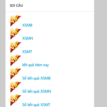
SOI CẦU
XSMB
XSMN
XSMT
kết quả hôm nay
Sổ kết quả XSMB
Sổ kết quả XSMN
Sổ kết quả XSMT