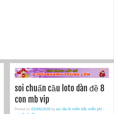
soi chuẩn cầu loto dàn đề 8
con mb vip
Posted on
03/06/2026
by
soi cầu lô miền bắc miễn phí -