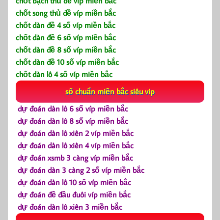
chốt bạch thủ đề víp miền bắc
chốt song thủ đề víp miền bắc
chốt dàn đề 4 số víp miền bắc
chốt dàn đề 6 số víp miền bắc
chốt dàn đề 8 số víp miền bắc
chốt dàn đề 10 số víp miền bắc
chốt dàn lô 4 số víp miền bắc
số chuẩn miền bắc siêu vip
dự đoán dàn lô 6 số víp miền bắc
dự đoán dàn lô 8 số víp miền bắc
dự đoán dàn lô xiên 2 víp miền bắc
dự đoán dàn lô xiên 4 víp miền bắc
dự đoán xsmb 3 càng víp miền bắc
dự đoán dàn 3 càng 2 số víp miền bắc
dự đoán dàn lô 10 số víp miền bắc
dự đoán đề đầu đuôi víp miền bắc
dự đoán dàn lô xiên 3 miền bắc