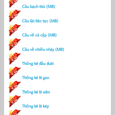
Cầu bạch thủ (MB)
Cầu lật liên tục (MB)
Cầu về cả cặp (MB)
Cầu về nhiều nháy (MB)
Thống kê đầu đuôi
Thống kê lô gan
Thống kê lô xiên
Thống kê lô kép