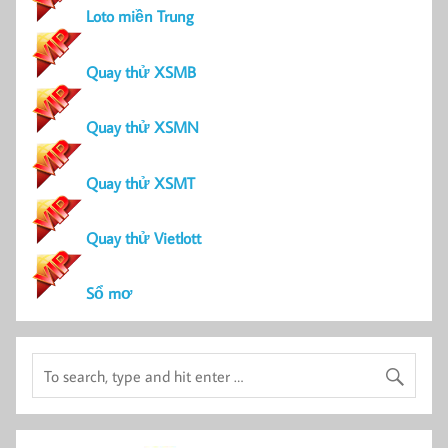
Loto miền Trung
Quay thử XSMB
Quay thử XSMN
Quay thử XSMT
Quay thử Vietlott
Sổ mơ