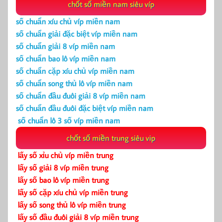
chốt số miền nam siêu víp
số chuẩn xíu chủ víp miền nam
số chuẩn giải đặc biệt víp miền nam
số chuẩn giải 8 víp miền nam
số chuẩn bao lô víp miền nam
số chuẩn cặp xíu chủ víp miền nam
số chuẩn song thủ lô víp miền nam
số chuẩn đầu đuôi giải 8 víp miền nam
số chuẩn đầu đuôi đặc biệt víp miền nam
số chuẩn lô 3 số víp miền nam
chốt số miền trung siêu vip
lấy số xỉu chủ víp miền trung
lấy số giải 8 víp miền trung
lấy số bao lô víp miền trung
lấy số cặp xíu chủ víp miền trung
lấy số song thủ lô víp miền trung
lấy số đầu đuôi giải 8 víp miền trung