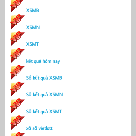
XSMB
XSMN
XSMT
kết quả hôm nay
Sổ kết quả XSMB
Sổ kết quả XSMN
Sổ kết quả XSMT
xổ số vietlott