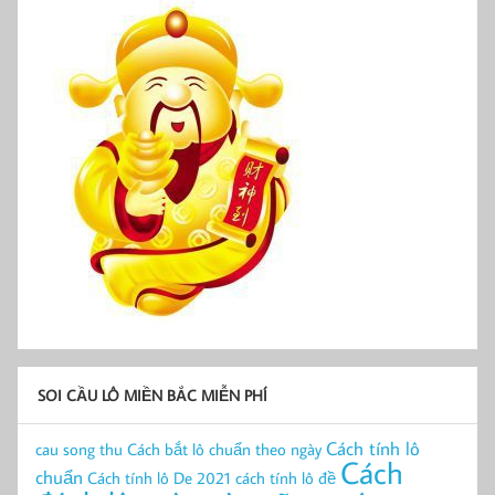
SOI CẦU LÔ MIỀN BẮC MIỄN PHÍ
Cách tính lô
cau song thu
Cách bắt lô chuẩn theo ngày
Cách
chuẩn
Cách tính lô De 2021
cách tính lô đề