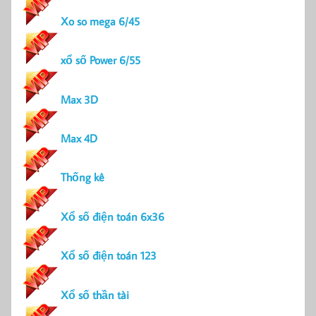
Xo so mega 6/45
xổ số Power 6/55
Max 3D
Max 4D
Thống kê
Xổ số điện toán 6x36
Xổ số điện toán 123
Xổ số thần tài