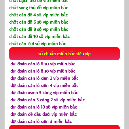
chốt bạch thủ đề víp miền bắc
chốt song thủ đề víp miền bắc
chốt dàn đề 4 số víp miền bắc
chốt dàn đề 6 số víp miền bắc
chốt dàn đề 8 số víp miền bắc
chốt dàn đề 10 số víp miền bắc
chốt dàn lô 4 số víp miền bắc
số chuẩn miền bắc siêu vip
dự đoán dàn lô 6 số víp miền bắc
dự đoán dàn lô 8 số víp miền bắc
dự đoán dàn lô xiên 2 víp miền bắc
dự đoán dàn lô xiên 4 víp miền bắc
dự đoán xsmb 3 càng víp miền bắc
dự đoán dàn 3 càng 2 số víp miền bắc
dự đoán dàn lô 10 số víp miền bắc
dự đoán đề đầu đuôi víp miền bắc
dự đoán dàn lô xiên 3 miền bắc