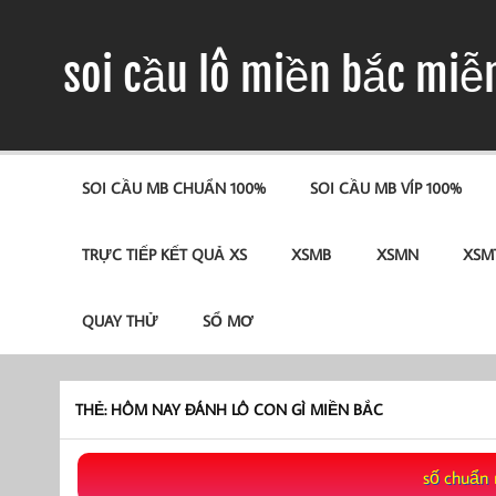
Skip
to
content
soi cầu lô miền bắc miễn
soi cầu lô miền bắc miễn phí – soi cầu lô đề
SOI CẦU MB CHUẨN 100%
SOI CẦU MB VÍP 100%
TRỰC TIẾP KẾT QUẢ XS
XSMB
XSMN
XSM
QUAY THỬ
SỔ MƠ
THẺ:
HÔM NAY ĐÁNH LÔ CON GÌ MIỀN BẮC
số chuẩn 