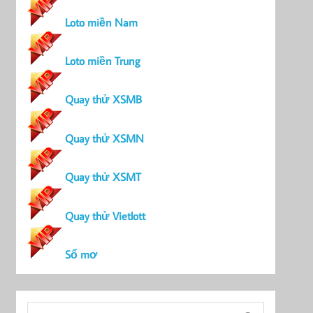
Loto miền Nam
Loto miền Trung
Quay thử XSMB
Quay thử XSMN
Quay thử XSMT
Quay thử Vietlott
Sổ mơ