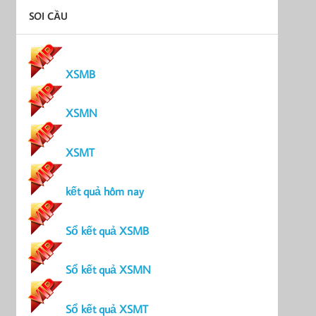
SOI CẦU
XSMB
XSMN
XSMT
kết quả hôm nay
Sổ kết quả XSMB
Sổ kết quả XSMN
Sổ kết quả XSMT