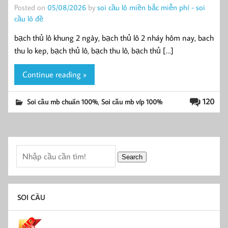
Posted on
05/08/2026
by
soi cầu lô miền bắc miễn phí - soi
cầu lô đề
bạch thủ lô khung 2 ngày, bạch thủ lô 2 nháy hôm nay, bach
thu lo kep, bạch thủ lô, bạch thu lô, bạch thủ […]
Continue reading »
,
120
Soi cầu mb chuẩn 100%
Soi cầu mb víp 100%
Search
SOI CẦU