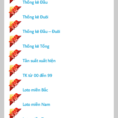
Thống kê Đầu
Thống kê Đuôi
Thống kê Đầu – Đuôi
Thống kê Tổng
Tần suất xuất hiện
TK từ 00 đến 99
Loto miền Bắc
Loto miền Nam