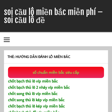
Skip
to
soi cầu lô miền bắc miễn phí –
content
soi cầu lô đề
soi cầu lô miền bắc miễn phí – soi cầu lô đề
THẺ:
HƯỚNG DẪN ĐÁNH LÔ MIỀN BẮC
số chuẩn miền bắc siêu cấp
chốt bạch thủ lô víp miền bắc
chốt bạch thủ lô 2 nháy víp miền bắc
chốt song thủ lô víp miền bắc
chốt song thủ lô kép víp miền bắc
chốt bạch thủ lô kép víp miền bắc