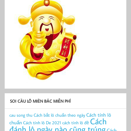
SOI CẦU LÔ MIỀN BẮC MIỄN PHÍ
Cách tính lô
cau song thu
Cách bắt lô chuẩn theo ngày
Cách
chuẩn
Cách tính lô De 2021
cách tính lô đề
đánh lô ngày nào cũng trúng
Cách