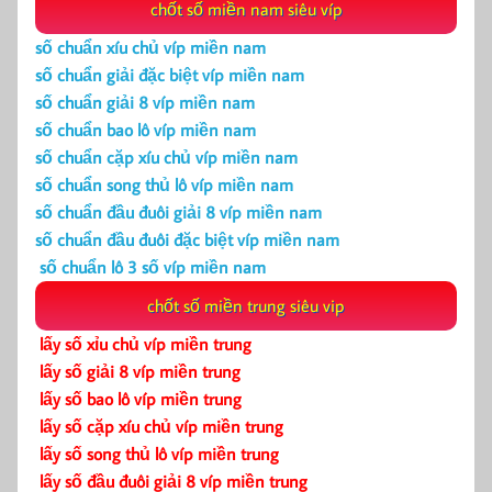
chốt số miền nam siêu víp
số chuẩn xíu chủ víp miền nam
số chuẩn giải đặc biệt víp miền nam
số chuẩn giải 8 víp miền nam
số chuẩn bao lô víp miền nam
số chuẩn cặp xíu chủ víp miền nam
số chuẩn song thủ lô víp miền nam
số chuẩn đầu đuôi giải 8 víp miền nam
số chuẩn đầu đuôi đặc biệt víp miền nam
số chuẩn lô 3 số víp miền nam
chốt số miền trung siêu vip
lấy số xỉu chủ víp miền trung
lấy số giải 8 víp miền trung
lấy số bao lô víp miền trung
lấy số cặp xíu chủ víp miền trung
lấy số song thủ lô víp miền trung
lấy số đầu đuôi giải 8 víp miền trung