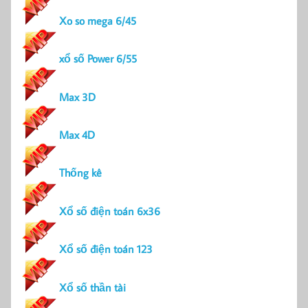
Xo so mega 6/45
xổ số Power 6/55
Max 3D
Max 4D
Thống kê
Xổ số điện toán 6x36
Xổ số điện toán 123
Xổ số thần tài