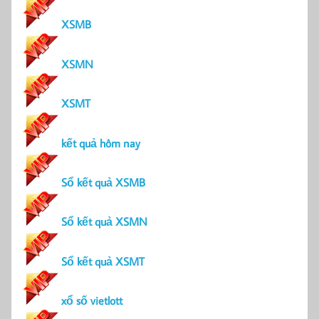
XSMB
XSMN
XSMT
kết quả hôm nay
Sổ kết quả XSMB
Sổ kết quả XSMN
Sổ kết quả XSMT
xổ số vietlott