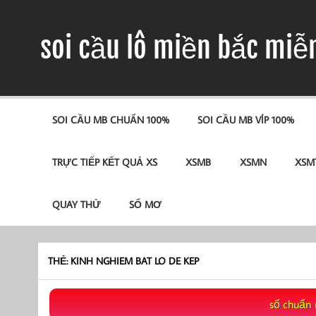
Skip
to
content
soi cầu lô miền bắc miễn
soi cầu lô miền bắc miễn phí – soi cầu lô đề
SOI CẦU MB CHUẨN 100%
SOI CẦU MB VÍP 100%
TRỰC TIẾP KẾT QUẢ XS
XSMB
XSMN
XSM
QUAY THỬ
SỔ MƠ
THẺ:
KINH NGHIEM BAT LO DE KEP
số chuẩn 