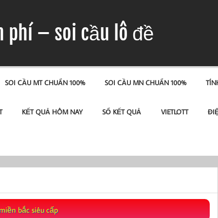
 phí – soi cầu lô đề
SOI CẦU MT CHUẨN 100%
SOI CẦU MN CHUẨN 100%
TÍN
T
KẾT QUẢ HÔM NAY
SỔ KẾT QUẢ
VIETLOTT
ĐI
miền bắc siêu cấp