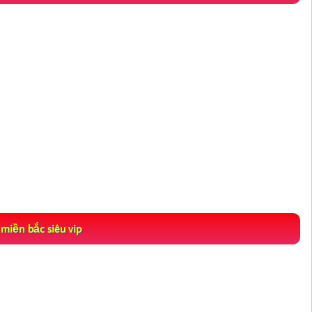
miền bắc siêu vip