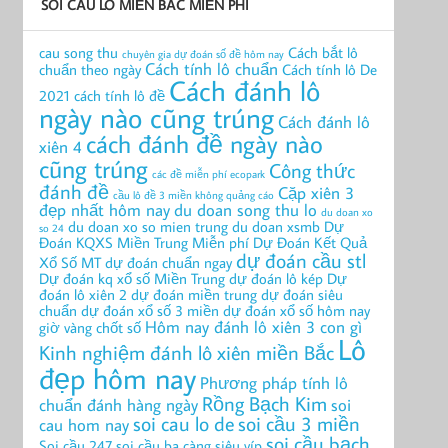
SOI CẦU LÔ MIỀN BẮC MIỄN PHÍ
cau song thu
Cách bắt lô
chuyên gia dự đoán số đề hôm nay
Cách tính lô chuẩn
chuẩn theo ngày
Cách tính lô De
Cách đánh lô
2021
cách tính lô đề
ngày nào cũng trúng
Cách đánh lô
cách đánh đề ngày nào
xiên 4
cũng trúng
Công thức
các đề miễn phí ecopark
đánh đề
Cặp xiên 3
cầu lô đề 3 miền không quảng cáo
đẹp nhất hôm nay
du doan song thu lo
du doan xo
du doan xo so mien trung
du doan xsmb
Dự
so 24
Đoán KQXS Miền Trung Miễn phí
Dự Đoán Kết Quả
dự đoán cầu stl
Xổ Số MT
dự đoán chuẩn ngay
Dự đoán kq xổ số Miền Trung
dự đoán lô kép
Dự
đoán lô xiên 2
dự đoán miền trung
dự đoán siêu
chuẩn
dự đoán xổ số 3 miền
dự đoán xổ số hôm nay
Hôm nay đánh lô xiên 3 con gì
giờ vàng chốt số
Lô
Kinh nghiệm đánh lô xiên miền Bắc
đẹp hôm nay
Phương pháp tính lô
Rồng Bạch Kim
chuẩn đánh hàng ngày
soi
soi cau lo de
soi cầu 3 miền
cau hom nay
soi cầu bạch
Soi cầu 247
soi cầu ba càng siêu víp