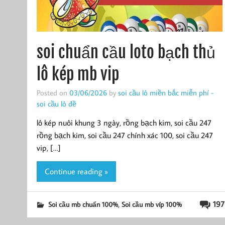
soi chuẩn cầu loto bạch thủ
lô kép mb vip
Posted on
03/06/2026
by
soi cầu lô miền bắc miễn phí -
soi cầu lô đề
lô kép nuôi khung 3 ngày, rồng bạch kim, soi cầu 247
rồng bạch kim, soi cầu 247 chính xác 100, soi cầu 247
vip, […]
Continue reading »
,
197
Soi cầu mb chuẩn 100%
Soi cầu mb víp 100%