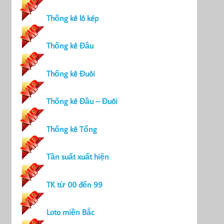
Thống kê lô kép
Thống kê Đầu
Thống kê Đuôi
Thống kê Đầu – Đuôi
Thống kê Tổng
Tần suất xuất hiện
TK từ 00 đến 99
Loto miền Bắc