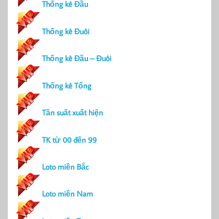
Thống kê Đầu
Thống kê Đuôi
Thống kê Đầu – Đuôi
Thống kê Tổng
Tần suất xuất hiện
TK từ 00 đến 99
Loto miền Bắc
Loto miền Nam