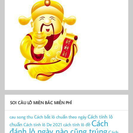
SOI CẦU LÔ MIỀN BẮC MIỄN PHÍ
Cách tính lô
cau song thu
Cách bắt lô chuẩn theo ngày
Cách
chuẩn
Cách tính lô De 2021
cách tính lô đề
đánh lô ngày nào cũng trúng
Cách