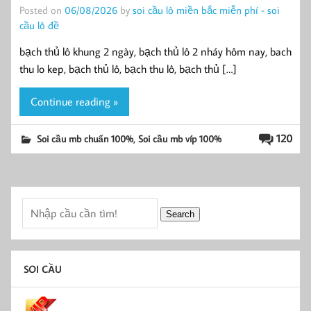
Posted on
06/08/2026
by
soi cầu lô miền bắc miễn phí - soi
cầu lô đề
bạch thủ lô khung 2 ngày, bạch thủ lô 2 nháy hôm nay, bach
thu lo kep, bạch thủ lô, bạch thu lô, bạch thủ […]
Continue reading »
,
120
Soi cầu mb chuẩn 100%
Soi cầu mb víp 100%
Search
SOI CẦU