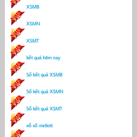
XSMB
XSMN
XSMT
kết quả hôm nay
Sổ kết quả XSMB
Sổ kết quả XSMN
Sổ kết quả XSMT
xổ số vietlott