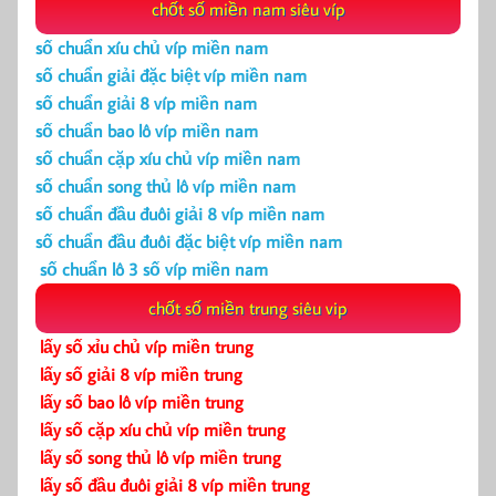
chốt số miền nam siêu víp
số chuẩn xíu chủ víp miền nam
số chuẩn giải đặc biệt víp miền nam
số chuẩn giải 8 víp miền nam
số chuẩn bao lô víp miền nam
số chuẩn cặp xíu chủ víp miền nam
số chuẩn song thủ lô víp miền nam
số chuẩn đầu đuôi giải 8 víp miền nam
số chuẩn đầu đuôi đặc biệt víp miền nam
số chuẩn lô 3 số víp miền nam
chốt số miền trung siêu vip
lấy số xỉu chủ víp miền trung
lấy số giải 8 víp miền trung
lấy số bao lô víp miền trung
lấy số cặp xíu chủ víp miền trung
lấy số song thủ lô víp miền trung
lấy số đầu đuôi giải 8 víp miền trung