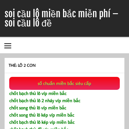
Skip
to
soi cầu lô miền bắc miễn phí –
content
soi cầu lô đề
soi cầu lô miền bắc miễn phí – soi cầu lô đề
THẺ:
LÔ 2 CON
số chuẩn miền bắc siêu cấp
chốt bạch thủ lô víp miền bắc
chốt bạch thủ lô 2 nháy víp miền bắc
chốt song thủ lô víp miền bắc
chốt song thủ lô kép víp miền bắc
chốt bạch thủ lô kép víp miền bắc