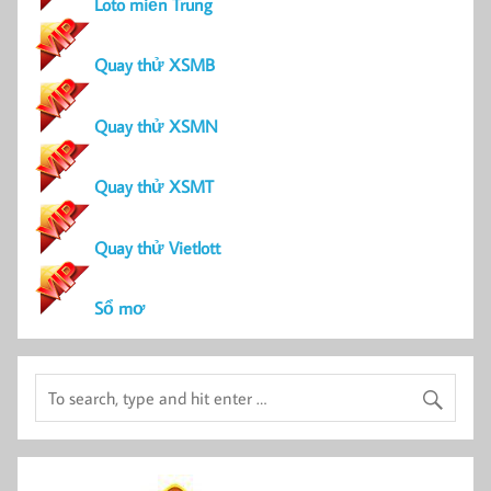
Loto miền Trung
Quay thử XSMB
Quay thử XSMN
Quay thử XSMT
Quay thử Vietlott
Sổ mơ