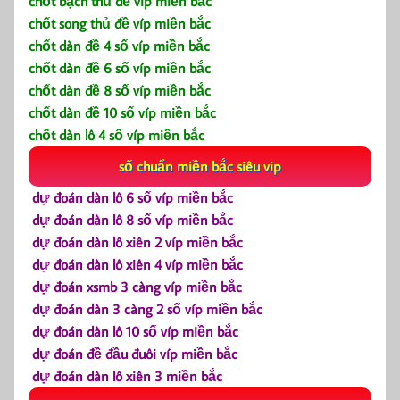
chốt bạch thủ đề víp miền bắc
chốt song thủ đề víp miền bắc
chốt dàn đề 4 số víp miền bắc
chốt dàn đề 6 số víp miền bắc
chốt dàn đề 8 số víp miền bắc
chốt dàn đề 10 số víp miền bắc
chốt dàn lô 4 số víp miền bắc
số chuẩn miền bắc siêu vip
dự đoán dàn lô 6 số víp miền bắc
dự đoán dàn lô 8 số víp miền bắc
dự đoán dàn lô xiên 2 víp miền bắc
dự đoán dàn lô xiên 4 víp miền bắc
dự đoán xsmb 3 càng víp miền bắc
dự đoán dàn 3 càng 2 số víp miền bắc
dự đoán dàn lô 10 số víp miền bắc
dự đoán đề đầu đuôi víp miền bắc
dự đoán dàn lô xiên 3 miền bắc