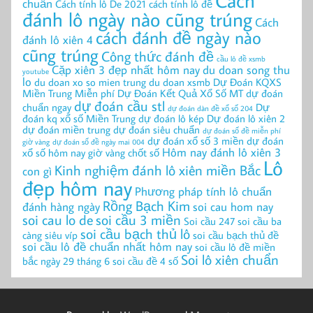
Cách
chuẩn
Cách tính lô De 2021
cách tính lô đề
đánh lô ngày nào cũng trúng
Cách
cách đánh đề ngày nào
đánh lô xiên 4
cũng trúng
Công thức đánh đề
cầu lô đề xsmb
Cặp xiên 3 đẹp nhất hôm nay
du doan song thu
youtube
lo
du doan xo so mien trung
du doan xsmb
Dự Đoán KQXS
Miền Trung Miễn phí
Dự Đoán Kết Quả Xổ Số MT
dự đoán
dự đoán cầu stl
chuẩn ngay
Dự
dự đoán dàn đề xổ số 204
đoán kq xổ số Miền Trung
dự đoán lô kép
Dự đoán lô xiên 2
dự đoán miền trung
dự đoán siêu chuẩn
dự đoán số đề miễn phí
dự đoán xổ số 3 miền
dự đoán
giờ vàng
dự đoán số đề ngày mai 004
Hôm nay đánh lô xiên 3
xổ số hôm nay
giờ vàng chốt số
Lô
Kinh nghiệm đánh lô xiên miền Bắc
con gì
đẹp hôm nay
Phương pháp tính lô chuẩn
Rồng Bạch Kim
đánh hàng ngày
soi cau hom nay
soi cau lo de
soi cầu 3 miền
Soi cầu 247
soi cầu ba
soi cầu bạch thủ lô
càng siêu víp
soi cầu bạch thủ đề
soi cầu lô đề chuẩn nhất hôm nay
soi cầu lô đề miền
Soi lô xiên chuẩn
bắc ngày 29 tháng 6
soi cầu đề 4 số