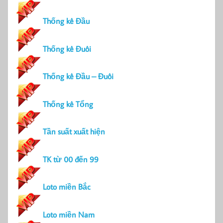
Thống kê Đầu
Thống kê Đuôi
Thống kê Đầu – Đuôi
Thống kê Tổng
Tần suất xuất hiện
TK từ 00 đến 99
Loto miền Bắc
Loto miền Nam