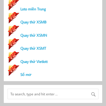
Loto miền Trung
Quay thử XSMB
Quay thử XSMN
Quay thử XSMT
Quay thử Vietlott
Sổ mơ