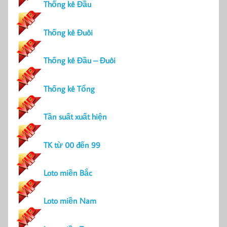
Thống kê Đầu
Thống kê Đuôi
Thống kê Đầu – Đuôi
Thống kê Tổng
Tần suất xuất hiện
TK từ 00 đến 99
Loto miền Bắc
Loto miền Nam