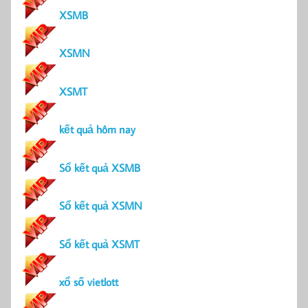
XSMB
XSMN
XSMT
kết quả hôm nay
Sổ kết quả XSMB
Sổ kết quả XSMN
Sổ kết quả XSMT
xổ số vietlott