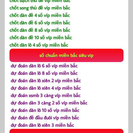
chốt bạch thủ đề víp miền bắc
chốt song thủ đề víp miền bắc
chốt dàn đề 4 số víp miền bắc
chốt dàn đề 6 số víp miền bắc
chốt dàn đề 8 số víp miền bắc
chốt dàn đề 10 số víp miền bắc
chốt dàn lô 4 số víp miền bắc
số chuẩn miền bắc siêu vip
dự đoán dàn lô 6 số víp miền bắc
dự đoán dàn lô 8 số víp miền bắc
dự đoán dàn lô xiên 2 víp miền bắc
dự đoán dàn lô xiên 4 víp miền bắc
dự đoán xsmb 3 càng víp miền bắc
dự đoán dàn 3 càng 2 số víp miền bắc
dự đoán dàn lô 10 số víp miền bắc
dự đoán đề đầu đuôi víp miền bắc
dự đoán dàn lô xiên 3 miền bắc