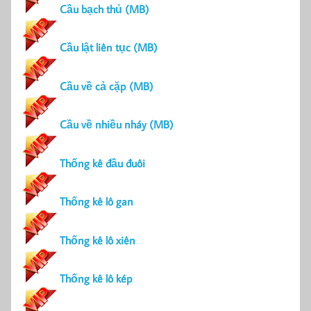
Cầu bạch thủ (MB)
Cầu lật liên tục (MB)
Cầu về cả cặp (MB)
Cầu về nhiều nháy (MB)
Thống kê đầu đuôi
Thống kê lô gan
Thống kê lô xiên
Thống kê lô kép