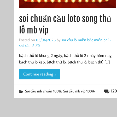
soi chuẩn cầu loto song thủ
lô mb vip
Posted on
03/06/2026
by
soi cầu lô miền bắc miễn phí -
soi cầu lô đề
bạch thủ lô khung 2 ngày, bạch thủ lô 2 nháy hôm nay,
bach thu lo kep, bạch thủ lô, bạch thu lô, bạch thủ […]
Continue reading »
,
120
Soi cầu mb chuẩn 100%
Soi cầu mb víp 100%