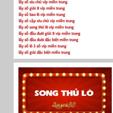
lấy số xỉu chủ víp miền trung
lấy số giải 8 víp miền trung
lấy số bao lô víp miền trung
lấy số cặp xíu chủ víp miền trung
lấy số song thủ lô víp miền trung
lấy số đầu đuôi giải 8 víp miền trung
lấy số đầu đuôi đặc biệt miền trung
lấy số lô 3 số víp miền trung
lấy số giải đặc biệt miền trung