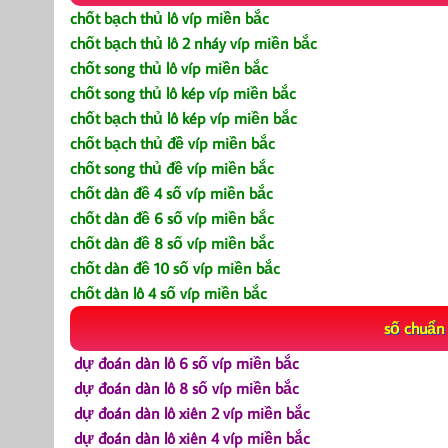
chốt bạch thủ lô víp miền bắc
chốt bạch thủ lô 2 nháy víp miền bắc
chốt song thủ lô víp miền bắc
chốt song thủ lô kép víp miền bắc
chốt bạch thủ lô kép víp miền bắc
chốt bạch thủ đề víp miền bắc
chốt song thủ đề víp miền bắc
chốt dàn đề 4 số víp miền bắc
chốt dàn đề 6 số víp miền bắc
chốt dàn đề 8 số víp miền bắc
chốt dàn đề 10 số víp miền bắc
chốt dàn lô 4 số víp miền bắc
số chuẩn 
dự đoán dàn lô 6 số víp miền bắc
dự đoán dàn lô 8 số víp miền bắc
dự đoán dàn lô xiên 2 víp miền bắc
dự đoán dàn lô xiên 4 víp miền bắc