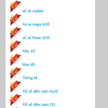
xổ số vietlott
Xo so mega 6/45
xổ số Power 6/55
Max 3D
Max 4D
Thống kê
Xổ số điện toán 6x36
Xổ số điện toán 123