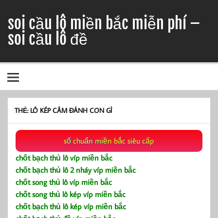
Skip
to
soi cầu lô miền bắc miễn phí –
content
soi cầu lô đề
soi cầu lô miền bắc miễn phí – soi cầu lô đề
THẺ:
LÔ KÉP CÂM ĐÁNH CON GÌ
số chuẩn miền bắc siêu cấp
chốt bạch thủ lô víp miền bắc
chốt bạch thủ lô 2 nháy víp miền bắc
chốt song thủ lô víp miền bắc
chốt song thủ lô kép víp miền bắc
chốt bạch thủ lô kép víp miền bắc