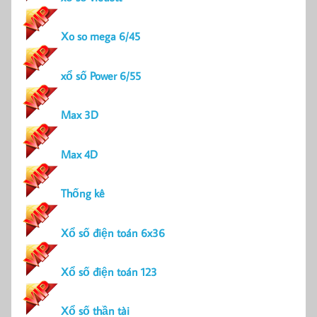
Xo so mega 6/45
xổ số Power 6/55
Max 3D
Max 4D
Thống kê
Xổ số điện toán 6x36
Xổ số điện toán 123
Xổ số thần tài