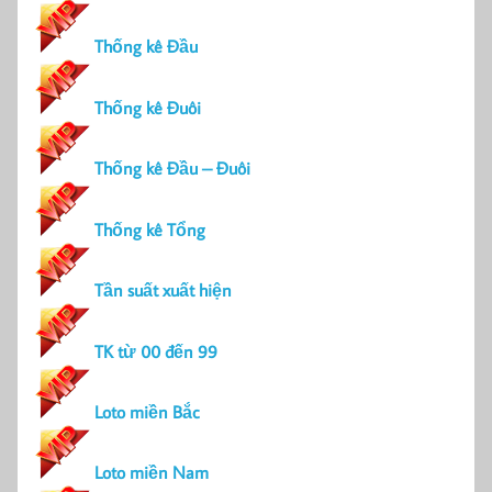
Thống kê Đầu
Thống kê Đuôi
Thống kê Đầu – Đuôi
Thống kê Tổng
Tần suất xuất hiện
TK từ 00 đến 99
Loto miền Bắc
Loto miền Nam