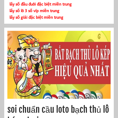
lấy số đầu đuôi đặc biệt miền trung
lấy số lô 3 số víp miền trung
lấy số giải đặc biệt miền trung
soi chuẩn cầu loto bạch thủ lô