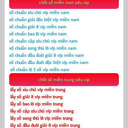
chốt số miền nam siêu víp
số chuẩn xíu chủ víp miền nam
số chuẩn giải đặc biệt víp miền nam
số chuẩn giải 8 víp miền nam
số chuẩn bao lô víp miền nam
số chuẩn cặp xíu chủ víp miền nam
số chuẩn song thủ lô víp miền nam
số chuẩn đầu đuôi giải 8 víp miền nam
số chuẩn đầu đuôi đặc biệt víp miền nam
số chuẩn lô 3 số víp miền nam
chốt số miền trung siêu vip
lấy số xỉu chủ víp miền trung
lấy số giải 8 víp miền trung
lấy số bao lô víp miền trung
lấy số cặp xíu chủ víp miền trung
lấy số song thủ lô víp miền trung
lấy số đầu đuôi giải 8 víp miền trung