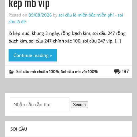
kép mb vip
Posted on
09/08/2026
by
soi cầu lô miền bắc miễn phí - soi
cầu lô đề
lô kép nuôi khung 3 ngày, rồng bạch kim, soi cầu 247 rồng
bạch kim, soi cầu 247 chính xác 100, soi cầu 247 vip, […]
Continue reading »
,
197
Soi cầu mb chuẩn 100%
Soi cầu mb víp 100%
Search
SOI CẦU