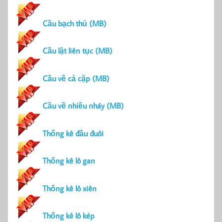
Cầu bạch thủ (MB)
Cầu lật liên tục (MB)
Cầu về cả cặp (MB)
Cầu về nhiều nháy (MB)
Thống kê đầu đuôi
Thống kê lô gan
Thống kê lô xiên
Thống kê lô kép