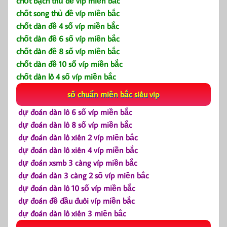
chốt bạch thủ đề víp miền bắc
chốt song thủ đề víp miền bắc
chốt dàn đề 4 số víp miền bắc
chốt dàn đề 6 số víp miền bắc
chốt dàn đề 8 số víp miền bắc
chốt dàn đề 10 số víp miền bắc
chốt dàn lô 4 số víp miền bắc
số chuẩn miền bắc siêu vip
dự đoán dàn lô 6 số víp miền bắc
dự đoán dàn lô 8 số víp miền bắc
dự đoán dàn lô xiên 2 víp miền bắc
dự đoán dàn lô xiên 4 víp miền bắc
dự đoán xsmb 3 càng víp miền bắc
dự đoán dàn 3 càng 2 số víp miền bắc
dự đoán dàn lô 10 số víp miền bắc
dự đoán đề đầu đuôi víp miền bắc
dự đoán dàn lô xiên 3 miền bắc