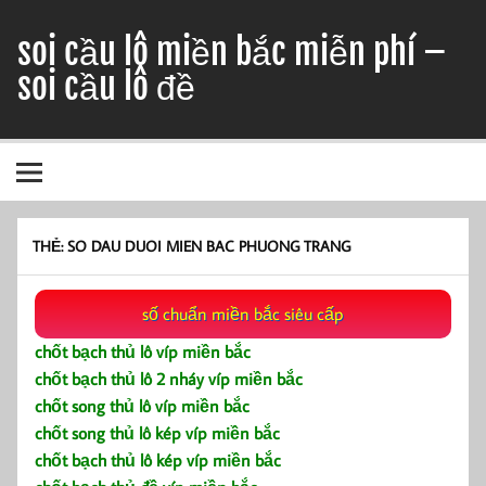
Skip
to
soi cầu lô miền bắc miễn phí –
content
soi cầu lô đề
soi cầu lô miền bắc miễn phí – soi cầu lô đề
THẺ:
SO DAU DUOI MIEN BAC PHUONG TRANG
số chuẩn miền bắc siêu cấp
chốt bạch thủ lô víp miền bắc
chốt bạch thủ lô 2 nháy víp miền bắc
chốt song thủ lô víp miền bắc
chốt song thủ lô kép víp miền bắc
chốt bạch thủ lô kép víp miền bắc