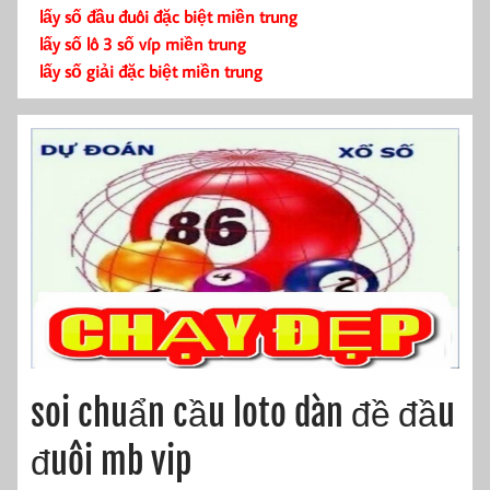
lấy số đầu đuôi đặc biệt miền trung
lấy số lô 3 số víp miền trung
lấy số giải đặc biệt miền trung
soi chuẩn cầu loto dàn đề đầu
đuôi mb vip