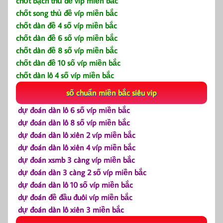
chốt bạch thủ đề víp miền bắc
chốt song thủ đề víp miền bắc
chốt dàn đề 4 số víp miền bắc
chốt dàn đề 6 số víp miền bắc
chốt dàn đề 8 số víp miền bắc
chốt dàn đề 10 số víp miền bắc
chốt dàn lô 4 số víp miền bắc
số chuẩn miền bắc siêu vip
dự đoán dàn lô 6 số víp miền bắc
dự đoán dàn lô 8 số víp miền bắc
dự đoán dàn lô xiên 2 víp miền bắc
dự đoán dàn lô xiên 4 víp miền bắc
dự đoán xsmb 3 càng víp miền bắc
dự đoán dàn 3 càng 2 số víp miền bắc
dự đoán dàn lô 10 số víp miền bắc
dự đoán đề đầu đuôi víp miền bắc
dự đoán dàn lô xiên 3 miền bắc