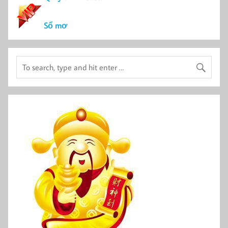
Sổ mơ