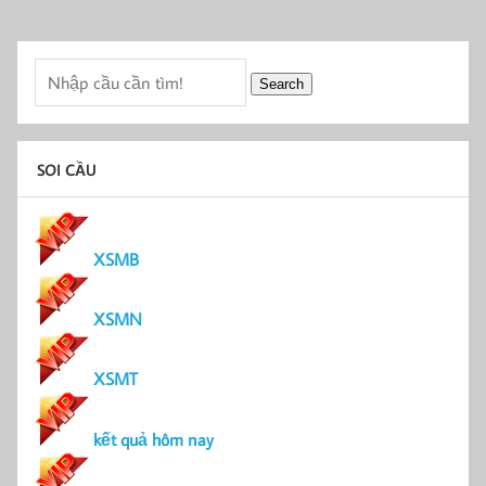
Search
SOI CẦU
XSMB
XSMN
XSMT
kết quả hôm nay