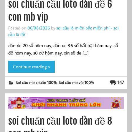
soi chuẩn cầu loto dàn đề 6
con mb vip
Posted on
06/08/2026
by
soi cầu lô miền bắc miễn phí - soi
cầu lô đề
dàn de 20 số hôm nay, dàn de 36 số bất bại hôm nay, số
đề hôm nay, số dề hôm nay, xin số de […]
Continue reading »
,
147
Soi cầu mb chuẩn 100%
Soi cầu mb víp 100%
soi chuẩn cầu loto dàn đề 8