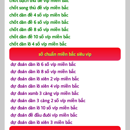
chốt bạch thủ đề víp miền bắc
chốt song thủ đề víp miền bắc
chốt dàn đề 4 số víp miền bắc
chốt dàn đề 6 số víp miền bắc
chốt dàn đề 8 số víp miền bắc
chốt dàn đề 10 số víp miền bắc
chốt dàn lô 4 số víp miền bắc
số chuẩn miền bắc siêu vip
dự đoán dàn lô 6 số víp miền bắc
dự đoán dàn lô 8 số víp miền bắc
dự đoán dàn lô xiên 2 víp miền bắc
dự đoán dàn lô xiên 4 víp miền bắc
dự đoán xsmb 3 càng víp miền bắc
dự đoán dàn 3 càng 2 số víp miền bắc
dự đoán dàn lô 10 số víp miền bắc
dự đoán đề đầu đuôi víp miền bắc
dự đoán dàn lô xiên 3 miền bắc