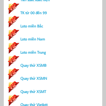
TK từ 00 đến 99
Loto miền Bắc
Loto miền Nam
Loto miền Trung
Quay thử XSMB
Quay thử XSMN
Quay thử XSMT
Quay thử Vietlott