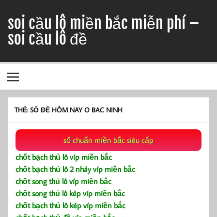
Skip
to
soi cầu lô miền bắc miễn phí –
content
soi cầu lô đề
soi cầu lô miền bắc miễn phí – soi cầu lô đề
THẺ:
SỐ ĐỀ HÔM NAY O BAC NINH
số chuẩn miền bắc siêu cấp
chốt bạch thủ lô víp miền bắc
chốt bạch thủ lô 2 nháy víp miền bắc
chốt song thủ lô víp miền bắc
chốt song thủ lô kép víp miền bắc
chốt bạch thủ lô kép víp miền bắc