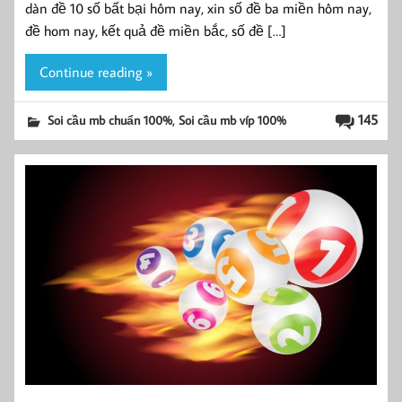
dàn đề 10 số bất bại hôm nay, xin số đề ba miền hôm nay,
đề hom nay, kết quả đề miền bắc, số đề […]
Continue reading »
,
145
Soi cầu mb chuẩn 100%
Soi cầu mb víp 100%