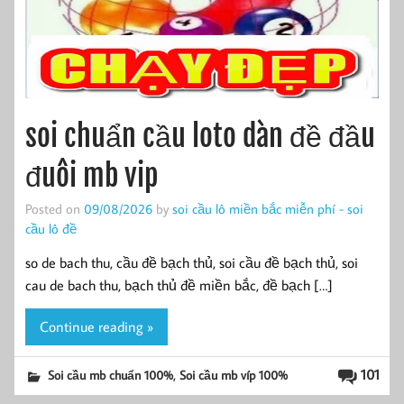
soi chuẩn cầu loto dàn đề đầu
đuôi mb vip
Posted on
09/08/2026
by
soi cầu lô miền bắc miễn phí - soi
cầu lô đề
so de bach thu, cầu đề bạch thủ, soi cầu đề bạch thủ, soi
cau de bach thu, bạch thủ đề miền bắc, đề bạch […]
Continue reading »
,
101
Soi cầu mb chuẩn 100%
Soi cầu mb víp 100%