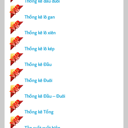
Thống kê đầu đuôi
Thống kê lô gan
Thống kê lô xiên
Thống kê lô kép
Thống kê Đầu
Thống kê Đuôi
Thống kê Đầu – Đuôi
Thống kê Tổng
Tần suất xuất hiện