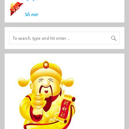
Sổ mơ