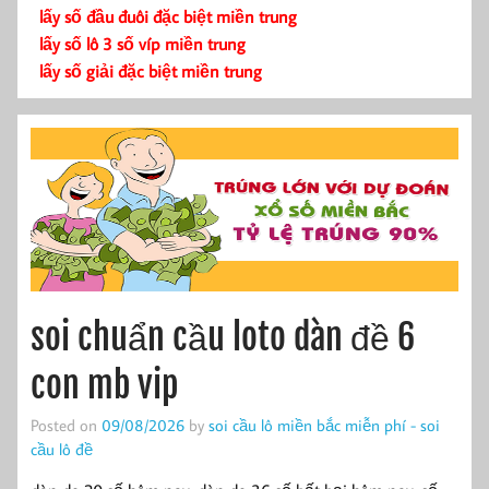
lấy số đầu đuôi đặc biệt miền trung
lấy số lô 3 số víp miền trung
lấy số giải đặc biệt miền trung
soi chuẩn cầu loto dàn đề 6
con mb vip
Posted on
09/08/2026
by
soi cầu lô miền bắc miễn phí - soi
cầu lô đề