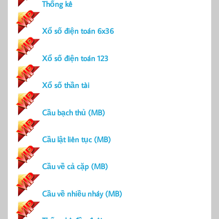
Thống kê
Xổ số điện toán 6x36
Xổ số điện toán 123
Xổ số thần tài
Cầu bạch thủ (MB)
Cầu lật liên tục (MB)
Cầu về cả cặp (MB)
Cầu về nhiều nháy (MB)