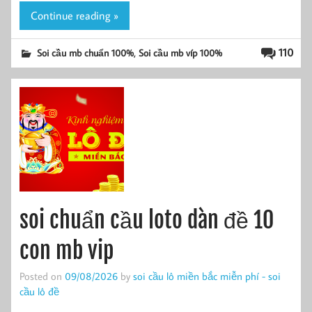
Continue reading »
,
110
Soi cầu mb chuẩn 100%
Soi cầu mb víp 100%
soi chuẩn cầu loto dàn đề 10
con mb vip
Posted on
09/08/2026
by
soi cầu lô miền bắc miễn phí - soi
cầu lô đề