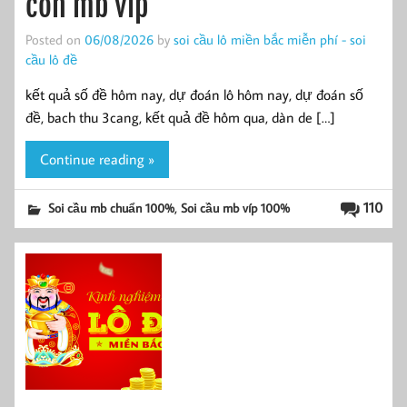
con mb vip
Posted on
06/08/2026
by
soi cầu lô miền bắc miễn phí - soi
cầu lô đề
kết quả số đề hôm nay, dự đoán lô hôm nay, dự đoán số
đề, bach thu 3cang, kết quả đề hôm qua, dàn de […]
Continue reading »
,
110
Soi cầu mb chuẩn 100%
Soi cầu mb víp 100%