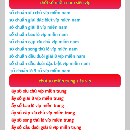
chốt số miền nam siêu víp
số chuẩn xíu chủ víp miền nam
số chuẩn giải đặc biệt víp miền nam
số chuẩn giải 8 víp miền nam
số chuẩn bao lô víp miền nam
số chuẩn cặp xíu chủ víp miền nam
số chuẩn song thủ lô víp miền nam
số chuẩn đầu đuôi giải 8 víp miền nam
số chuẩn đầu đuôi đặc biệt víp miền nam
số chuẩn lô 3 số víp miền nam
chốt số miền trung siêu vip
lấy số xỉu chủ víp miền trung
lấy số giải 8 víp miền trung
lấy số bao lô víp miền trung
lấy số cặp xíu chủ víp miền trung
lấy số song thủ lô víp miền trung
lấy số đầu đuôi giải 8 víp miền trung