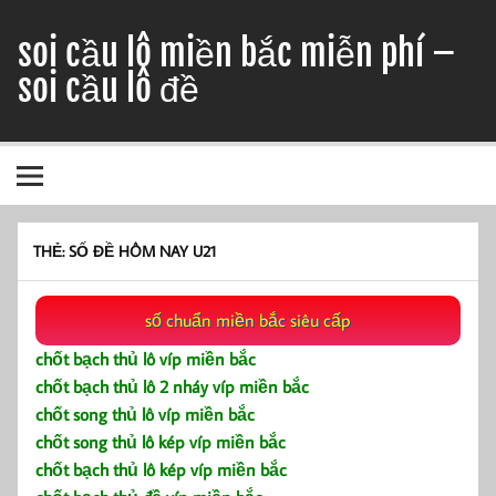
Skip
to
soi cầu lô miền bắc miễn phí –
content
soi cầu lô đề
soi cầu lô miền bắc miễn phí – soi cầu lô đề
THẺ:
SỐ ĐỀ HÔM NAY U21
số chuẩn miền bắc siêu cấp
chốt bạch thủ lô víp miền bắc
chốt bạch thủ lô 2 nháy víp miền bắc
chốt song thủ lô víp miền bắc
chốt song thủ lô kép víp miền bắc
chốt bạch thủ lô kép víp miền bắc