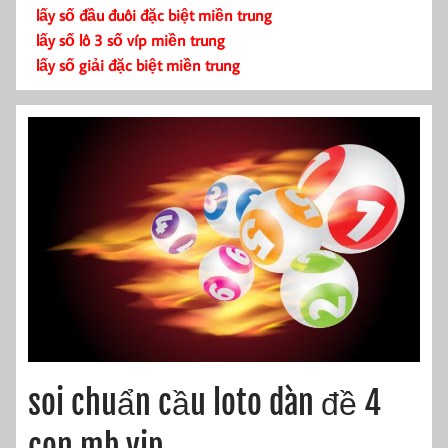
lấy số đầu đuôi đặc biệt miền trung
lấy số lô 3 số víp miền trung
lấy số giải đặc biệt miền trung
soi chuẩn cầu loto dàn đề 4
con mb vip