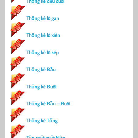
Thống kê đầu đuôi
Thống kê lô gan
Thống kê lô xiên
Thống kê lô kép
Thống kê Đầu
Thống kê Đuôi
Thống kê Đầu – Đuôi
Thống kê Tổng
Tần suất xuất hiện