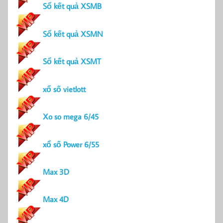
Sổ kết quả XSMB
Sổ kết quả XSMN
Sổ kết quả XSMT
xổ số vietlott
Xo so mega 6/45
xổ số Power 6/55
Max 3D
Max 4D