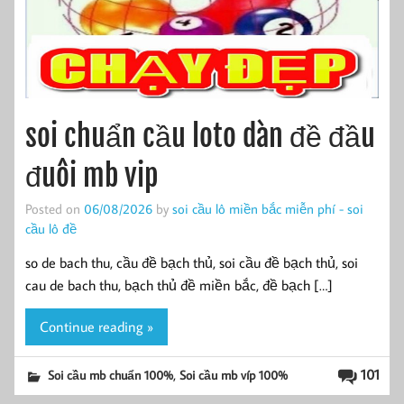
soi chuẩn cầu loto dàn đề đầu
đuôi mb vip
Posted on
06/08/2026
by
soi cầu lô miền bắc miễn phí - soi
cầu lô đề
so de bach thu, cầu đề bạch thủ, soi cầu đề bạch thủ, soi
cau de bach thu, bạch thủ đề miền bắc, đề bạch […]
Continue reading »
,
101
Soi cầu mb chuẩn 100%
Soi cầu mb víp 100%