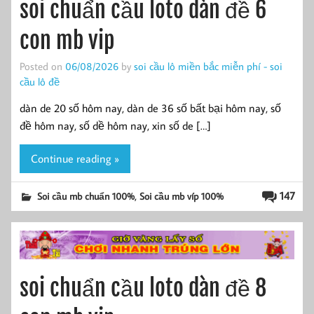
soi chuẩn cầu loto dàn đề 6
con mb vip
Posted on
06/08/2026
by
soi cầu lô miền bắc miễn phí - soi
cầu lô đề
dàn de 20 số hôm nay, dàn de 36 số bất bại hôm nay, số
đề hôm nay, số dề hôm nay, xin số de […]
Continue reading »
,
147
Soi cầu mb chuẩn 100%
Soi cầu mb víp 100%
soi chuẩn cầu loto dàn đề 8