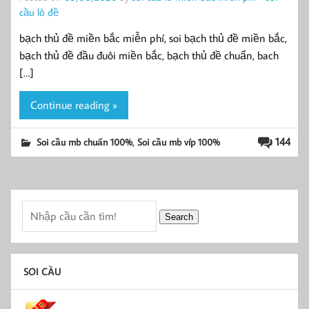
cầu lô đề
bạch thủ đề miền bắc miễn phí, soi bạch thủ đề miền bắc,
bạch thủ đề đầu đuôi miền bắc, bạch thủ đề chuẩn, bach
[…]
Continue reading »
,
144
Soi cầu mb chuẩn 100%
Soi cầu mb víp 100%
Search
SOI CẦU