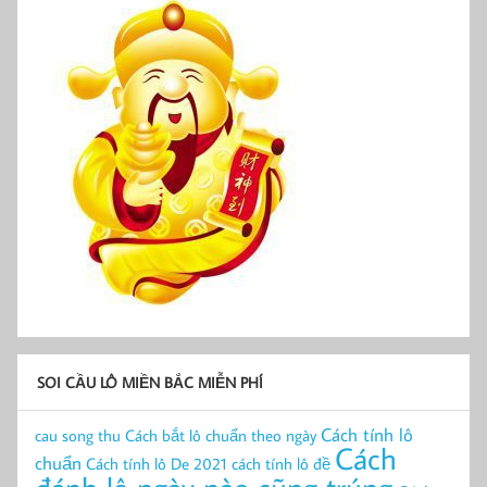
SOI CẦU LÔ MIỀN BẮC MIỄN PHÍ
Cách tính lô
cau song thu
Cách bắt lô chuẩn theo ngày
Cách
chuẩn
Cách tính lô De 2021
cách tính lô đề