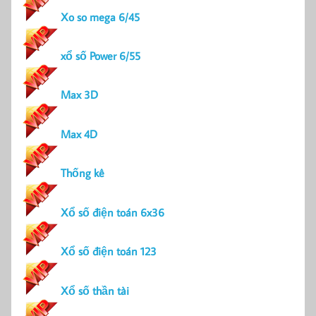
Xo so mega 6/45
xổ số Power 6/55
Max 3D
Max 4D
Thống kê
Xổ số điện toán 6x36
Xổ số điện toán 123
Xổ số thần tài