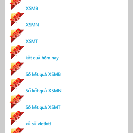
XSMB
XSMN
XSMT
kết quả hôm nay
Sổ kết quả XSMB
Sổ kết quả XSMN
Sổ kết quả XSMT
xổ số vietlott