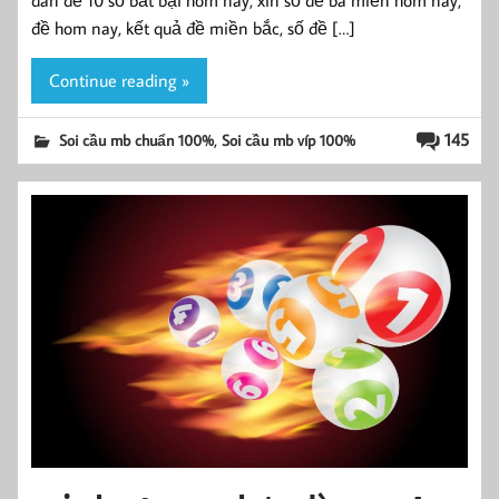
dàn đề 10 số bất bại hôm nay, xin số đề ba miền hôm nay,
đề hom nay, kết quả đề miền bắc, số đề […]
Continue reading »
,
145
Soi cầu mb chuẩn 100%
Soi cầu mb víp 100%