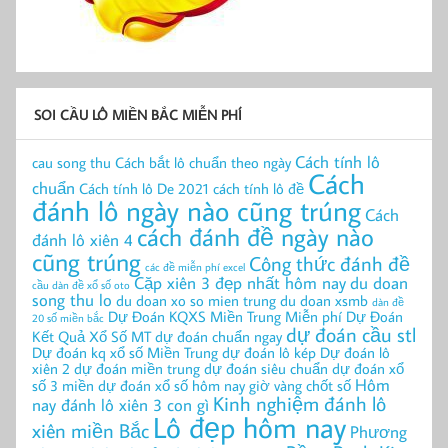
SOI CẦU LÔ MIỀN BẮC MIỄN PHÍ
Cách tính lô
cau song thu
Cách bắt lô chuẩn theo ngày
Cách
chuẩn
Cách tính lô De 2021
cách tính lô đề
đánh lô ngày nào cũng trúng
Cách
cách đánh đề ngày nào
đánh lô xiên 4
cũng trúng
Công thức đánh đề
các đề miễn phí excel
Cặp xiên 3 đẹp nhất hôm nay
du doan
cầu dàn đề xổ số oto
song thu lo
du doan xo so mien trung
du doan xsmb
dàn đề
Dự Đoán KQXS Miền Trung Miễn phí
Dự Đoán
20 số miền bắc
dự đoán cầu stl
Kết Quả Xổ Số MT
dự đoán chuẩn ngay
Dự đoán kq xổ số Miền Trung
dự đoán lô kép
Dự đoán lô
xiên 2
dự đoán miền trung
dự đoán siêu chuẩn
dự đoán xổ
Hôm
số 3 miền
dự đoán xổ số hôm nay
giờ vàng chốt số
Kinh nghiệm đánh lô
nay đánh lô xiên 3 con gì
Lô đẹp hôm nay
xiên miền Bắc
Phương