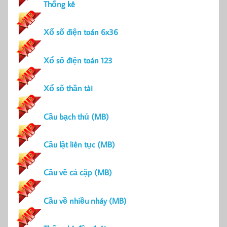
Thống kê
Xổ số điện toán 6x36
Xổ số điện toán 123
Xổ số thần tài
Cầu bạch thủ (MB)
Cầu lật liên tục (MB)
Cầu về cả cặp (MB)
Cầu về nhiều nháy (MB)