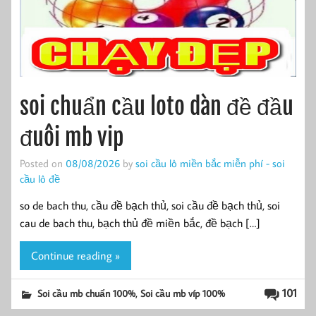
soi chuẩn cầu loto dàn đề đầu
đuôi mb vip
Posted on
08/08/2026
by
soi cầu lô miền bắc miễn phí - soi
cầu lô đề
so de bach thu, cầu đề bạch thủ, soi cầu đề bạch thủ, soi
cau de bach thu, bạch thủ đề miền bắc, đề bạch […]
Continue reading »
,
101
Soi cầu mb chuẩn 100%
Soi cầu mb víp 100%