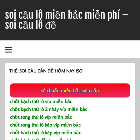
Skip
to
soi cầu lô miền bắc miễn phí –
content
soi cầu lô đề
soi cầu lô miền bắc miễn phí – soi cầu lô đề
THẺ:
SOI CẦU DÀN ĐỀ HÔM NAY ISO
số chuẩn miền bắc siêu cấp
chốt bạch thủ lô víp miền bắc
chốt bạch thủ lô 2 nháy víp miền bắc
chốt song thủ lô víp miền bắc
chốt song thủ lô kép víp miền bắc
chốt bạch thủ lô kép víp miền bắc