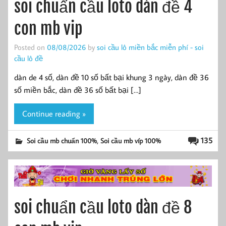
soi chuẩn cầu loto dàn đề 4
con mb vip
Posted on
08/08/2026
by
soi cầu lô miền bắc miễn phí - soi
cầu lô đề
dàn de 4 số, dàn đề 10 số bất bại khung 3 ngày, dàn đề 36
số miền bắc, dàn đề 36 số bất bại […]
Continue reading »
,
135
Soi cầu mb chuẩn 100%
Soi cầu mb víp 100%
soi chuẩn cầu loto dàn đề 8