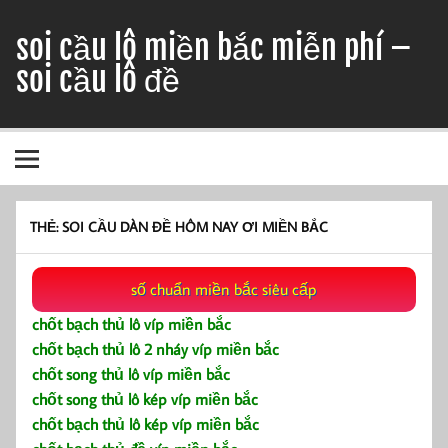
Skip
to
soi cầu lô miền bắc miễn phí –
content
soi cầu lô đề
soi cầu lô miền bắc miễn phí – soi cầu lô đề
THẺ:
SOI CẦU DÀN ĐỀ HÔM NAY ƠI MIỀN BẮC
số chuẩn miền bắc siêu cấp
chốt bạch thủ lô víp miền bắc
chốt bạch thủ lô 2 nháy víp miền bắc
chốt song thủ lô víp miền bắc
chốt song thủ lô kép víp miền bắc
chốt bạch thủ lô kép víp miền bắc