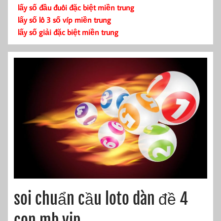
lấy số đầu đuôi đặc biệt miền trung
lấy số lô 3 số víp miền trung
lấy số giải đặc biệt miền trung
soi chuẩn cầu loto dàn đề 4
con mb vip