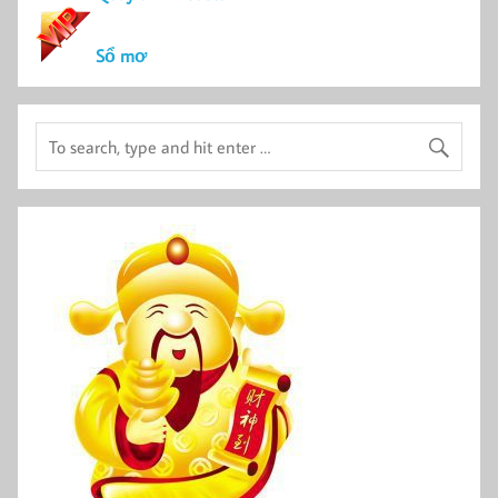
Sổ mơ