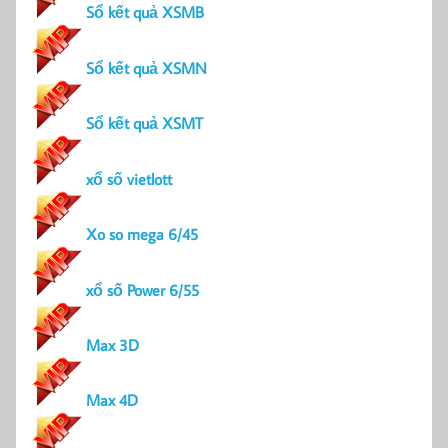
Sổ kết quả XSMB
Sổ kết quả XSMN
Sổ kết quả XSMT
xổ số vietlott
Xo so mega 6/45
xổ số Power 6/55
Max 3D
Max 4D