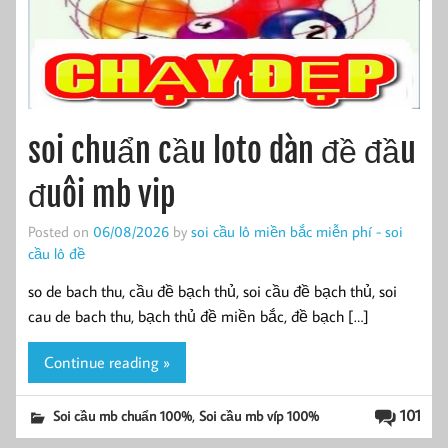
soi chuẩn cầu loto dàn đề đầu
đuôi mb vip
Posted on
06/08/2026
by
soi cầu lô miền bắc miễn phí - soi
cầu lô đề
so de bach thu, cầu đề bạch thủ, soi cầu đề bạch thủ, soi
cau de bach thu, bạch thủ đề miền bắc, đề bạch […]
Continue reading »
,
101
Soi cầu mb chuẩn 100%
Soi cầu mb víp 100%