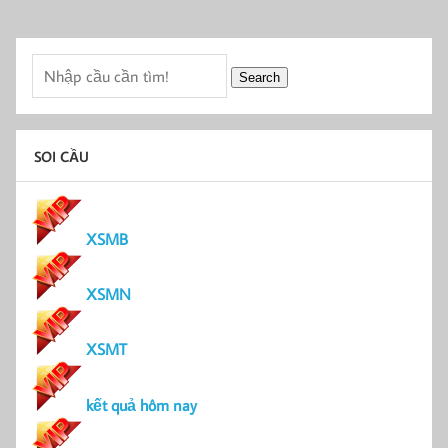
Search
SOI CẦU
XSMB
XSMN
XSMT
kết quả hôm nay