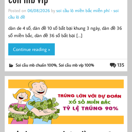
Posted on
06/08/2026
by
soi cầu lô miền bắc miễn phí - soi
cầu lô đề
dàn de 4 số, dàn đề 10 số bất bại khung 3 ngày, dàn đề 36
số miền bắc, dàn đề 36 số bất bại […]
Continue reading »
,
135
Soi cầu mb chuẩn 100%
Soi cầu mb víp 100%