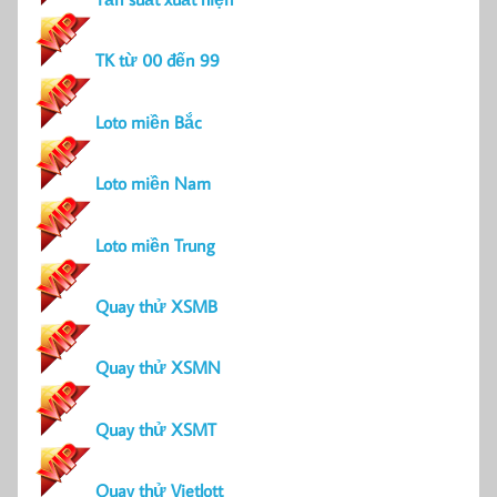
TK từ 00 đến 99
Loto miền Bắc
Loto miền Nam
Loto miền Trung
Quay thử XSMB
Quay thử XSMN
Quay thử XSMT
Quay thử Vietlott