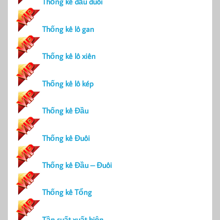
Thống kê đầu đuôi
Thống kê lô gan
Thống kê lô xiên
Thống kê lô kép
Thống kê Đầu
Thống kê Đuôi
Thống kê Đầu – Đuôi
Thống kê Tổng
Tần suất xuất hiện